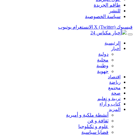
طاقم الجريدة
للنشر
سياسة الخصوصية
فيسبوك
X (Twitter)
الانستغرام
يوتيوب
الرئيسية
أخبار
دولية
محلية
وطنية
جهوية
اقتصاد
رياضة
مجتمع
صحة
تربية و تعليم
كتاب و آراء
المزيد
أنشطة ملكية و أميرية
ثقافة و فن
علوم و تكنلوجيا
قضايا سياسية