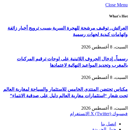
Close Menu
What's Hot
العرائش.. توقيف مرشحة للهجرة السرية بسبب ترويج أخبار زائفة
واتهامات كيدية لجهات رسمية
السبت، 8 أغسطس 2026
رسمياً.. إدخال الحروف اللاتينية على لوحات ترقيم المركبات
بالمغرب وتحديد المواعيد النهائية لاعتمادها
السبت، 8 أغسطس 2026
مكناس تحتضن المنتدى الخامس للاستثمار والسياحة لمغاربة العالم
تحت شعار “استثمارات مغاربة العالم دليل على صدقية الانتماء”
السبت، 8 أغسطس 2026
فيسبوك
X (Twitter)
الانستغرام
اتصل بنا
حول الجريدة