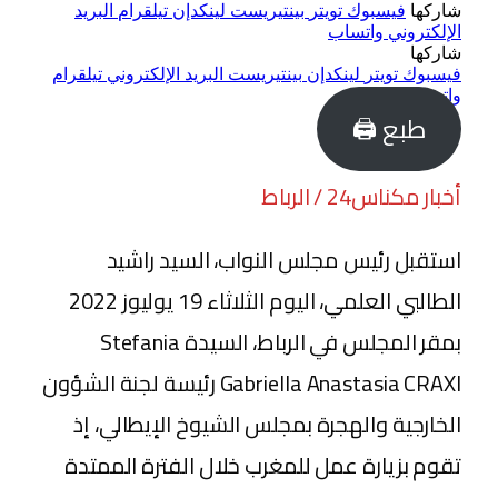
شاركها
فيسبوك
تويتر
بينتيريست
لينكدإن
تيلقرام
البريد
الإلكتروني
واتساب
شاركها
فيسبوك
تويتر
لينكدإن
بينتيريست
البريد الإلكتروني
تيلقرام
واتساب
طبع 🖨
أخبار مكناس24 / الرباط
استقبل رئيس مجلس النواب، السيد راشيد
الطالبي العلمي، اليوم الثلاثاء 19 يوليوز 2022
بمقر المجلس في الرباط، السيدة Stefania
Gabriella Anastasia CRAXI رئيسة لجنة الشؤون
الخارجية والهجرة بمجلس الشيوخ الإيطالي، إذ
تقوم بزيارة عمل للمغرب خلال الفترة الممتدة