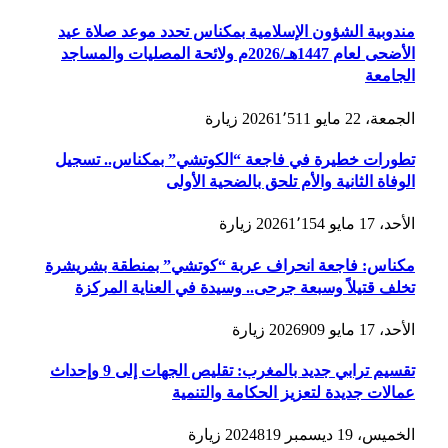
مندوبية الشؤون الإسلامية بمكناس تحدد موعد صلاة عيد
الأضحى لعام 1447هـ/2026م ولائحة المصليات والمساجد
الجامعة
الجمعة، 22 مايو 2026
1٬511
زيارة
تطورات خطيرة في فاجعة “الكوتشي” بمكناس.. تسجيل
الوفاة الثانية والأم تلحق بالضحية الأولى
الأحد، 17 مايو 2026
1٬154
زيارة
مكناس: فاجعة انحراف عربة “كوتشي” بمنطقة بشريشرة
تخلف قتيلاً وسبعة جرحى.. وسيدة في العناية المركزة
الأحد، 17 مايو 2026
909
زيارة
تقسيم ترابي جديد بالمغرب: تقليص الجهات إلى 9 وإحداث
عمالات جديدة لتعزيز الحكامة والتنمية
الخميس، 19 ديسمبر 2024
819
زيارة