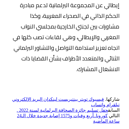
إيطالي عن المجموعة البرلمانية لدعم مبادرة
الحكم الذاتي في الصحراء المغربية، وكذا
مشاورات بين لجنتي الخارجية بمجلسي النواب
المغربي والإيطالي، وهي لقاءات تصب كلها في
اتجاه تعزيز استدامة التواصل والتشاور البرلماني
الثنائي والمتعدد الأطراف بشأن القضايا ذات
الانشغال المشترك.
شاركها.
فيسبوك
تويتر
بينتيريست
لينكدإن
البريد الإلكتروني
تيلقرام
واتساب
السابق
حفل تسليم جائزة الصحافة البرلمانية لسنة 2022 .
التالي
كورونا..أربع وفيات و1575 إصابة جديدة خلال الـ24
ساعة الماضية