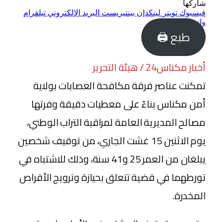
شاركها
فيسبوك
تويتر
لينكدإن
بينتيريست
البريد الإلكتروني
تيلقرام
واتساب
طبع 🖨
أخبار مكناس24 / هيئة التحرير
تمكنت عناصر فرقة مكافحة العصابات بولاية
أمن مكناس بناءً على معطيات دقيقة وفرتها
مصالح المديرية العامة لمراقبة التراب الوطني،
يوم الاثنين 15 غشت الجاري، من توقيف شخصين
يبلغان من العمر 25 و41 سنة، وذلك للاشتباه في
تورطهما في قضية تتعلق بحيازة وترويج الأقراص
المخدرة.