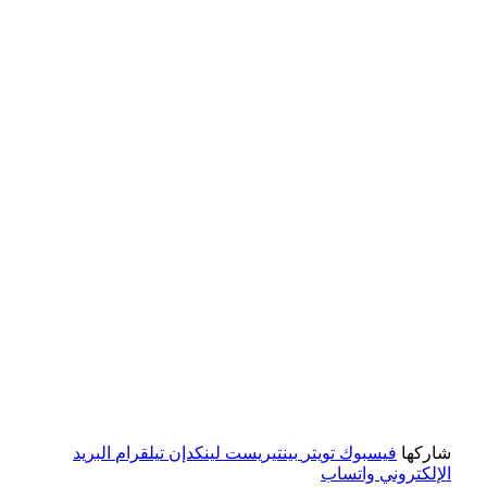
شاركها
فيسبوك
تويتر
بينتيريست
لينكدإن
تيلقرام
البريد
الإلكتروني
واتساب