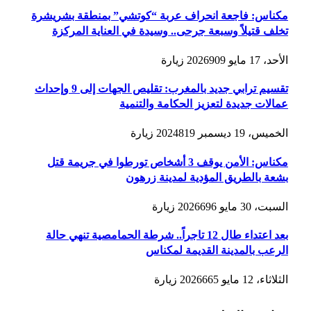
مكناس: فاجعة انحراف عربة “كوتشي” بمنطقة بشريشرة
تخلف قتيلاً وسبعة جرحى.. وسيدة في العناية المركزة
الأحد، 17 مايو 2026
909
زيارة
تقسيم ترابي جديد بالمغرب: تقليص الجهات إلى 9 وإحداث
عمالات جديدة لتعزيز الحكامة والتنمية
الخميس، 19 ديسمبر 2024
819
زيارة
مكناس: الأمن يوقف 3 أشخاص تورطوا في جريمة قتل
بشعة بالطريق المؤدية لمدينة زرهون
السبت، 30 مايو 2026
696
زيارة
بعد اعتداء طال 12 تاجراً.. شرطة الحمامصية تنهي حالة
الرعب بالمدينة القديمة لمكناس
الثلاثاء، 12 مايو 2026
665
زيارة