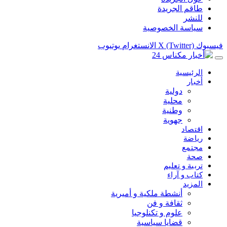
طاقم الجريدة
للنشر
سياسة الخصوصية
فيسبوك
X (Twitter)
الانستغرام
يوتيوب
الرئيسية
أخبار
دولية
محلية
وطنية
جهوية
اقتصاد
رياضة
مجتمع
صحة
تربية و تعليم
كتاب و آراء
المزيد
أنشطة ملكية و أميرية
ثقافة و فن
علوم و تكنلوجيا
قضايا سياسية