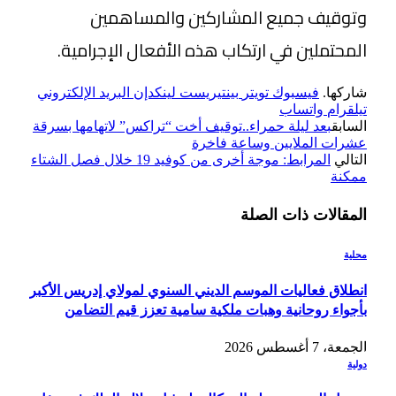
وتوقيف جميع المشاركين والمساهمين
المحتملين في ارتكاب هذه الأفعال الإجرامية.
شاركها.
فيسبوك
تويتر
بينتيريست
لينكدإن
البريد الإلكتروني
تيلقرام
واتساب
السابق
بعد ليلة حمراء..توقيف أخت “تراكس” لاتهامها بسرقة
عشرات الملايين وساعة فاخرة
التالي
المرابط: موجة أخرى من كوفيد 19 خلال فصل الشتاء
ممكنة
المقالات
ذات الصلة
محلية
انطلاق فعاليات الموسم الديني السنوي لمولاي إدريس الأكبر
بأجواء روحانية وهبات ملكية سامية تعزز قيم التضامن
الجمعة، 7 أغسطس 2026
دولية