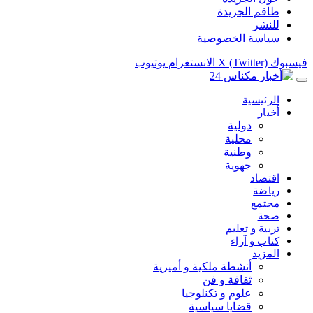
طاقم الجريدة
للنشر
سياسة الخصوصية
فيسبوك
X (Twitter)
الانستغرام
يوتيوب
الرئيسية
أخبار
دولية
محلية
وطنية
جهوية
اقتصاد
رياضة
مجتمع
صحة
تربية و تعليم
كتاب و آراء
المزيد
أنشطة ملكية و أميرية
ثقافة و فن
علوم و تكنلوجيا
قضايا سياسية