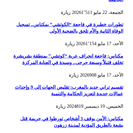
الجمعة، 22 مايو 2026
1٬511
زيارة
تطورات خطيرة في فاجعة “الكوتشي” بمكناس.. تسجيل
الوفاة الثانية والأم تلحق بالضحية الأولى
الأحد، 17 مايو 2026
1٬154
زيارة
مكناس: فاجعة انحراف عربة “كوتشي” بمنطقة بشريشرة
تخلف قتيلاً وسبعة جرحى.. وسيدة في العناية المركزة
الأحد، 17 مايو 2026
908
زيارة
تقسيم ترابي جديد بالمغرب: تقليص الجهات إلى 9 وإحداث
عمالات جديدة لتعزيز الحكامة والتنمية
الخميس، 19 ديسمبر 2024
819
زيارة
مكناس: الأمن يوقف 3 أشخاص تورطوا في جريمة قتل
بشعة بالطريق المؤدية لمدينة زرهون