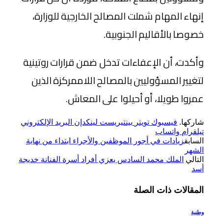
إنهاء المهام شملت المصالح الخارجية للوزارة،
خصوصا بالأقاليم الجنوبية.
وأكدت، أن الإعفاءات تدخل ضمن قرارات روتينية
لتغيير المسؤوليين بالمصالح اللاممركزة الذين
عمروا طويلا، أو أحيلوا على المعاش.
شاركها.
فيسبوك
تويتر
بينتيريست
لينكدإن
البريد الإلكتروني
تيلقرام
واتساب
السابق
زيادات في أجور الموظفين والأجراء ابتداء من نهاية
الشهر
التالي
الملك محمد السادس يعزي أفراد أسرة الفنانة خديجة
أسد
المقالات
ذات الصلة
وطنية