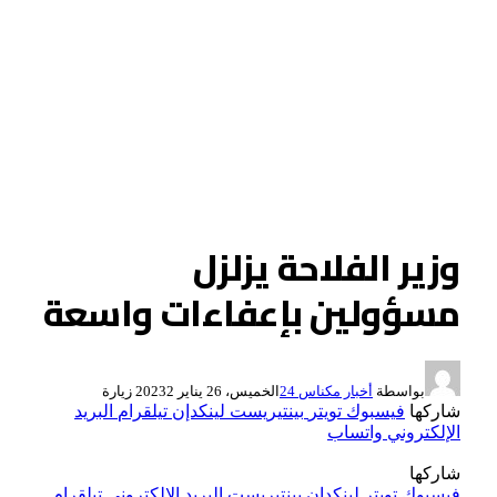
وزير الفلاحة يزلزل
مسؤولين بإعفاءات واسعة
بواسطة
أخبار مكناس 24
الخميس، 26 يناير 2023
2
زيارة
شاركها
فيسبوك
تويتر
بينتيريست
لينكدإن
تيلقرام
البريد
الإلكتروني
واتساب
شاركها
فيسبوك
تويتر
لينكدإن
بينتيريست
البريد الإلكتروني
تيلقرام