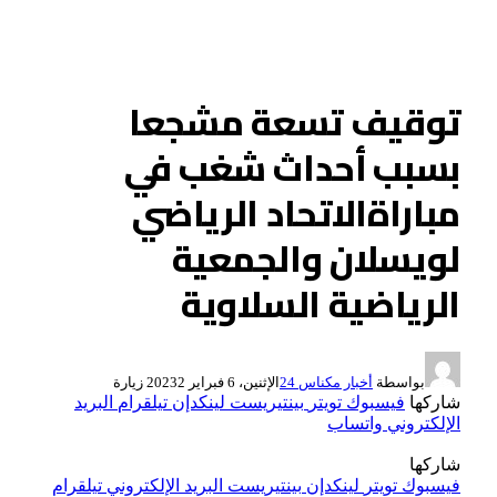
توقيف تسعة مشجعا
بسبب أحداث شغب في
مباراةالاتحاد الرياضي
لويسلان والجمعية
الرياضية السلاوية
بواسطة
أخبار مكناس 24
الإثنين، 6 فبراير 2023
2
زيارة
شاركها
فيسبوك
تويتر
بينتيريست
لينكدإن
تيلقرام
البريد
الإلكتروني
واتساب
شاركها
فيسبوك
تويتر
لينكدإن
بينتيريست
البريد الإلكتروني
تيلقرام