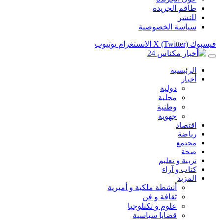
طاقم الجريدة
للنشر
سياسة الخصوصية
فيسبوك
X (Twitter)
الانستغرام
يوتيوب
الرئيسية
أخبار
دولية
محلية
وطنية
جهوية
اقتصاد
رياضة
مجتمع
صحة
تربية و تعليم
كتاب و آراء
المزيد
أنشطة ملكية و أميرية
ثقافة و فن
علوم و تكنلوجيا
قضايا سياسية