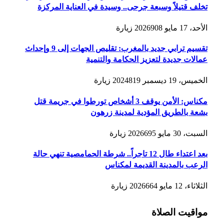
تخلف قتيلاً وسبعة جرحى.. وسيدة في العناية المركزة
الأحد، 17 مايو 2026
908
زيارة
تقسيم ترابي جديد بالمغرب: تقليص الجهات إلى 9 وإحداث
عمالات جديدة لتعزيز الحكامة والتنمية
الخميس، 19 ديسمبر 2024
819
زيارة
مكناس: الأمن يوقف 3 أشخاص تورطوا في جريمة قتل
بشعة بالطريق المؤدية لمدينة زرهون
السبت، 30 مايو 2026
695
زيارة
بعد اعتداء طال 12 تاجراً.. شرطة الحمامصية تنهي حالة
الرعب بالمدينة القديمة لمكناس
الثلاثاء، 12 مايو 2026
664
زيارة
مواقيت الصلاة