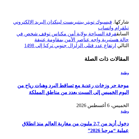
شاركها.
فيسبوك
تويتر
بينتيريست
لينكدإن
البريد الإلكتروني
تيلقرام
واتساب
السابق
فرقة السياحة بولاية أمن مكناس توقف شخص في
حالة هستيرية واجه عناصر الأمن بمقاومة عنيفة
التالي
ارتفاع عدد قتلى الزلزال جنوبي تركيا إلى 1498
المقالات
ذات الصلة
وطنية
موجة حر وزخات رعدية مع تساقط البرد وهبات رياح من
اليوم الخميس إلى السبت بعدد من مناطق المملكة
الخميس، 6 أغسطس 2026
وطنية
دخول أزيد من 2,7 مليون من مغاربة العالم منذ انطلاق
عملية “مرحبا 2026”