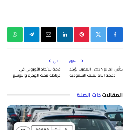
فيسبوك
تويتر
بينتيريست
لينكدإن
البريد
تيلقرام
واتساب
الإلكتروني
السابق
التالي
كأس العالم 2034.. المغرب يؤكد
قمة للاتحاد الأوروبي في
دعمه التام لملف السعودية
غرناطة تبحث الهجرة والتوسع
المقالات
ذات الصلة