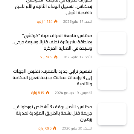
بمكناس.. تسجيل الوفاة الثانية والأم تلحق
بالضحية الأولى
الأحد، 17 مايو 2026
1٬154
زيارة
مكناس: فاجعة انحراف عربة “كوتشي”
بمنطقة بشريشرة تخلف قتيلاً وسبعة جرحى..
وسيدة في العناية المركزة
الأحد، 17 مايو 2026
909
زيارة
تقسيم ترابي جديد بالمغرب: تقليص الجهات
إلى 9 وإحداث عمالات جديدة لتعزيز الحكامة
والتنمية
الخميس، 19 ديسمبر 2024
819
زيارة
مكناس: الأمن يوقف 3 أشخاص تورطوا في
جريمة قتل بشعة بالطريق المؤدية لمدينة
زرهون
السبت، 30 مايو 2026
696
زيارة