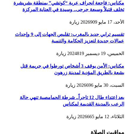
مكناس: فاجعة انحراف عربة “كوتشي” بمنطقة بشريشرة
تخلف قتيلاً وسبعة جرحى.. وسيدة في العناية المركزة
الأحد، 17 مايو 2026
909
زيارة
تقسيم ترابي جديد بالمغرب: تقليص الجهات إلى 9 وإحداث
عمالات جديدة لتعزيز الحكامة والتنمية
الخميس، 19 ديسمبر 2024
819
زيارة
مكناس: الأمن يوقف 3 أشخاص تورطوا في جريمة قتل
بشعة بالطريق المؤدية لمدينة زرهون
السبت، 30 مايو 2026
696
زيارة
بعد اعتداء طال 12 تاجراً.. شرطة الحمامصية تنهي حالة
الرعب بالمدينة القديمة لمكناس
الثلاثاء، 12 مايو 2026
665
زيارة
مواقيت الصلاة