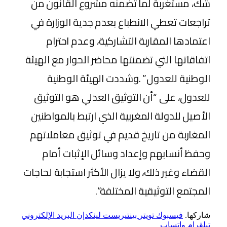
شك، مستغربة لما تضمنه مشروع القانون من
تراجعات تعطي الانطباع بعدم جدية الوزارة في
اعتمادها المقاربة التشاركية، وعدم احترام
اتفاقاتها التي تضمنتها محاضر الحوار مع الهيئة
الوطنية للعدول” .وشددت الهيئة الوطنية
للعدول، على “أن التوثيق العدلي هو التوثيق
الأصيل للدولة المغربية الذي ارتبط بالمواطنين
المغاربة من تاريخ قديم في توثيق معاملاتهم
وحفظ أنسابهم وإعداد وسائل الإثبات أمام
القضاء وغير ذلك، ولا يزال الأكثر استجابة لحاجات
المجتمع التوثيقية المختلفة”.
شاركها.
فيسبوك
تويتر
بينتيريست
لينكدإن
البريد الإلكتروني
تيلقرام
واتساب