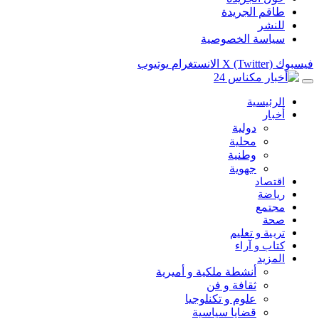
طاقم الجريدة
للنشر
سياسة الخصوصية
فيسبوك
X (Twitter)
الانستغرام
يوتيوب
الرئيسية
أخبار
دولية
محلية
وطنية
جهوية
اقتصاد
رياضة
مجتمع
صحة
تربية و تعليم
كتاب و آراء
المزيد
أنشطة ملكية و أميرية
ثقافة و فن
علوم و تكنلوجيا
قضايا سياسية