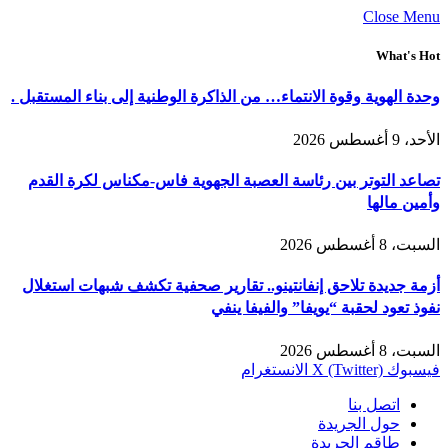
Close Menu
What's Hot
وحدة الهوية وقوة الانتماء… من الذاكرة الوطنية إلى بناء المستقبل .
الأحد، 9 أغسطس 2026
تصاعد التوتر بين رئاسة العصبة الجهوية فاس-مكناس لكرة القدم
وأمين مالها
السبت، 8 أغسطس 2026
أزمة جديدة تلاحق إنفانتينو.. تقارير صحفية تكشف شبهات استغلال
نفوذ تعود لحقبة “يويفا” والفيفا ينفي
السبت، 8 أغسطس 2026
فيسبوك
X (Twitter)
الانستغرام
اتصل بنا
حول الجريدة
طاقم الجريدة