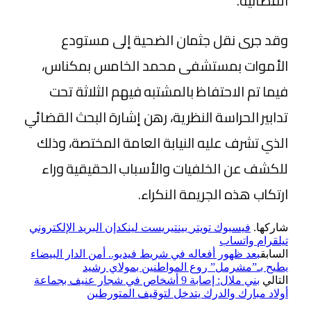
القضائية.
​وقد جرى نقل جثمان الضحية إلى مستودع
الأموات بمستشفى محمد الخامس بمكناس،
فيما تم الاحتفاظ بالمشتبه فيهم الثلاثة تحت
تدابير الحراسة النظرية، رهن إشارة البحث القضائي
الذي تشرف عليه النيابة العامة المختصة، وذلك
للكشف عن الخلفيات والأسباب الحقيقية وراء
ارتكاب هذه الجريمة النكراء.
شاركها.
فيسبوك
تويتر
بينتيريست
لينكدإن
البريد الإلكتروني
تيلقرام
واتساب
السابق
بعد ظهور أفعاله في شريط فيديو.. أمن الدار البيضاء
يطيح بـ”مشرمل” روع المواطنين بمولاي رشيد
التالي
بني ملال: إصابة 9 أشخاص في شجار عنيف بجماعة
أولاد مبارك والدرك يتدخل لتوقيف المتورطين