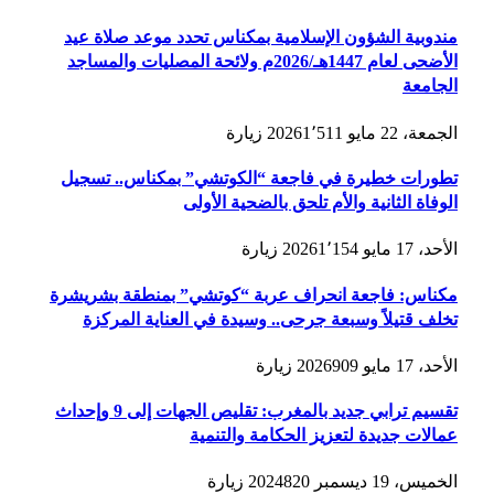
مندوبية الشؤون الإسلامية بمكناس تحدد موعد صلاة عيد
الأضحى لعام 1447هـ/2026م ولائحة المصليات والمساجد
الجامعة
الجمعة، 22 مايو 2026
1٬511
زيارة
تطورات خطيرة في فاجعة “الكوتشي” بمكناس.. تسجيل
الوفاة الثانية والأم تلحق بالضحية الأولى
الأحد، 17 مايو 2026
1٬154
زيارة
مكناس: فاجعة انحراف عربة “كوتشي” بمنطقة بشريشرة
تخلف قتيلاً وسبعة جرحى.. وسيدة في العناية المركزة
الأحد، 17 مايو 2026
909
زيارة
تقسيم ترابي جديد بالمغرب: تقليص الجهات إلى 9 وإحداث
عمالات جديدة لتعزيز الحكامة والتنمية
الخميس، 19 ديسمبر 2024
820
زيارة