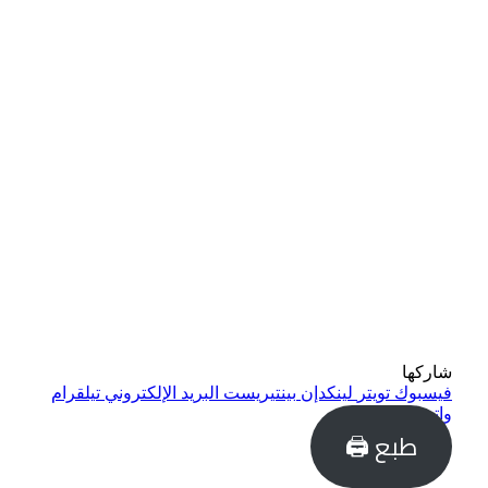
شاركها
فيسبوك
تويتر
لينكدإن
بينتيريست
البريد الإلكتروني
تيلقرام
واتساب
طبع 🖨