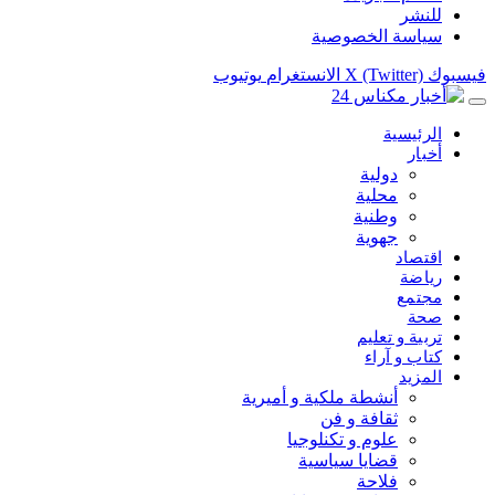
للنشر
سياسة الخصوصية
فيسبوك
X (Twitter)
الانستغرام
يوتيوب
الرئيسية
أخبار
دولية
محلية
وطنية
جهوية
اقتصاد
رياضة
مجتمع
صحة
تربية و تعليم
كتاب و آراء
المزيد
أنشطة ملكية و أميرية
ثقافة و فن
علوم و تكنلوجيا
قضايا سياسية
فلاحة