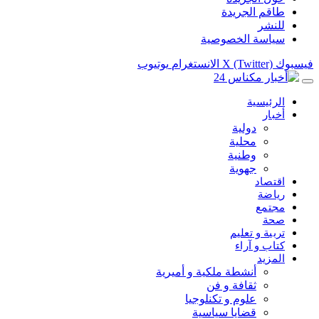
طاقم الجريدة
للنشر
سياسة الخصوصية
فيسبوك
X (Twitter)
الانستغرام
يوتيوب
الرئيسية
أخبار
دولية
محلية
وطنية
جهوية
اقتصاد
رياضة
مجتمع
صحة
تربية و تعليم
كتاب و آراء
المزيد
أنشطة ملكية و أميرية
ثقافة و فن
علوم و تكنلوجيا
قضايا سياسية