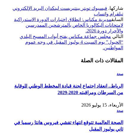
شاركها.
فيسبوك
تويتر
بينتيريست
لينكدإن
البريد الإلكتروني
تيلقرام
واتساب
السابق
مديرية مكناس: انطلاق اختبارات الدورة الاستدراكية
لامتحانات البكالوريا الخاص بالمترشحين الممدرسين
والأحرار دورة 2026.
التالي
مجلس جماعة مكناس يفتح أبواب المسبح البلدي
“الحبول” يوم السبت 4 يوليوز المقبل في وجه عموم
المواطنين.
المقالات
ذات الصلة
صحة
الرباط.. انعقاد اجتماع لجنة قيادة المخطط الوطني للوقاية
من السرطان ومراقبته 2020-2029
الأربعاء، 15 يوليو 2026
صحة
الصحة العالمية تتوقع انتهاء تفشي فيروس هانتا رسميا في
ثاني يوليوز المقبل