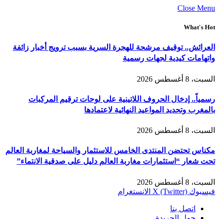
Close Menu
What's Hot
العرائش.. توقيف مرشحة للهجرة السرية بسبب ترويج أخبار زائفة
واتهامات كيدية لجهات رسمية
السبت، 8 أغسطس 2026
رسمياً.. إدخال الحروف اللاتينية على لوحات ترقيم المركبات
بالمغرب وتحديد المواعيد النهائية لاعتمادها
السبت، 8 أغسطس 2026
مكناس تحتضن المنتدى الخامس للاستثمار والسياحة لمغاربة العالم
تحت شعار “استثمارات مغاربة العالم دليل على صدقية الانتماء”
السبت، 8 أغسطس 2026
فيسبوك
X (Twitter)
الانستغرام
اتصل بنا
حول الجريدة