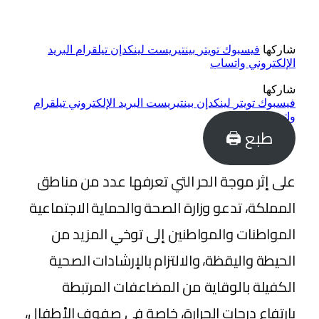
شاركها
فيسبوك
تويتر
بينتيريست
لينكدإن
تيلقرام
البريد
الإلكتروني
واتساب
شاركها
فيسبوك
تويتر
لينكدإن
بينتيريست
البريد الإلكتروني
تيلقرام
واتساب
طبع 🖨
على إثر موجة الحر التي تعرفها عدد من مناطق
المملكة، تدعو وزارة الصحة والحماية الاجتماعية
المواطنات والمواطنين إلى توخي المزيد من
الحيطة واليقظة، والالتزام بالإرشادات الصحية
الكفيلة بالوقاية من المضاعفات المرتبطة
بارتفاع درجات الحرارة، خاصة في صفوف الأطفال،