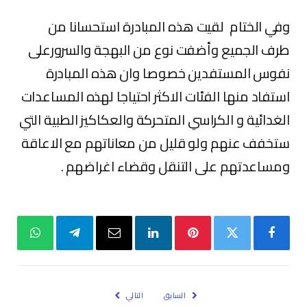
وفي الختام لقيت هذه المبادرة استحسانا من
طرف الجميع وأضفت نوع من البهجة والسرورعلى
نفوس المستفدين خصوصا وان هذه المبادرة
استفاد منها الفئات الاكثر احتياجا لهذه المساعدات
الغدائية و الكراسي المتحركة والعكاكيز الطبية التي
ستخفف عنهم ولو قليل من معاناتهم مع الاعاقة
ومساعدتهم على التنقل وقضاء اغراضهم .
فيسبوك
تويتر
بينتيريست
لينكدإن
البريد
تيلقرام
واتساب
الإلكتروني
السابق
التالي