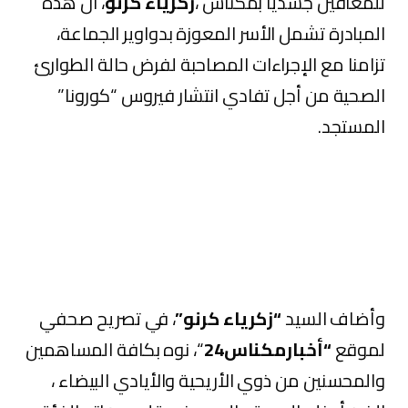
للمعاقين جسديا بمكناس ،
زكرياء كرنو
، أن هذه
المبادرة تشمل الأسر المعوزة بدواوير الجماعة،
تزامنا مع الإجراءات المصاحبة لفرض حالة الطوارئ
الصحية من أجل تفادي انتشار فيروس “كورونا”
المستجد.
وأضاف السيد
“زكرياء كرنو”
، في تصريح صحفي
لموقع
“أخبارمكناس24
“، نوه بكافة المساهمين
والمحسنين من ذوي الأريحية والأيادي البيضاء ،