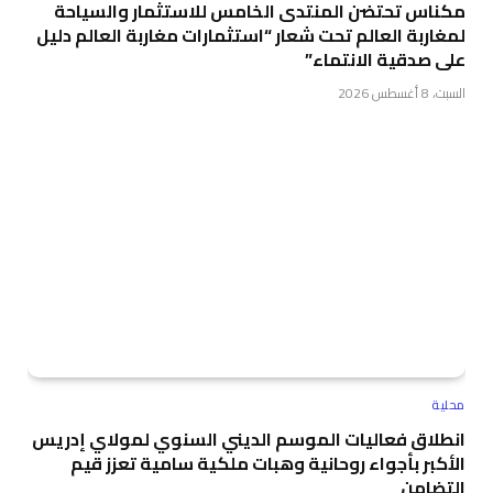
مكناس تحتضن المنتدى الخامس للاستثمار والسياحة
لمغاربة العالم تحت شعار “استثمارات مغاربة العالم دليل
على صدقية الانتماء”
السبت، 8 أغسطس 2026
محلية
انطلاق فعاليات الموسم الديني السنوي لمولاي إدريس
الأكبر بأجواء روحانية وهبات ملكية سامية تعزز قيم
التضامن