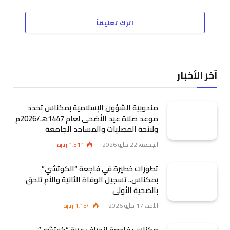
اترك تعليقاً
آخر الأخبار
مندوبية الشؤون الإسلامية بمكناس تحدد
موعد صلاة عيد الأضحى لعام 1447هـ/2026م
ولائحة المصليات والمساجد الجامعة
الجمعة، 22 مايو 2026
1٬511
زيارة
تطورات خطيرة في فاجعة “الكوتشي”
بمكناس.. تسجيل الوفاة الثانية والأم تلحق
بالضحية الأولى
الأحد، 17 مايو 2026
1٬154
زيارة
مكناس: فاجعة انحراف عربة “كوتشي”