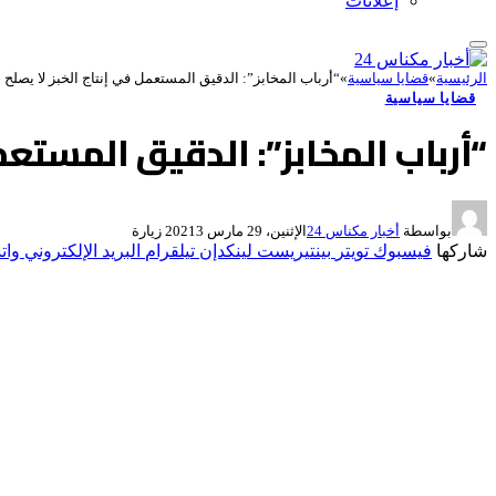
إعلانات
الرئيسية
»
قضايا سياسية
»
“أرباب المخابز”: الدقيق المستعمل في إنتاج الخبز لا يصلح ح
قضايا سياسية
“أرباب المخابز”: الدقيق المستعمل
بواسطة
أخبار مكناس 24
الإثنين، 29 مارس 2021
3
زيارة
شاركها
فيسبوك
تويتر
بينتيريست
لينكدإن
تيلقرام
البريد الإلكتروني
وات