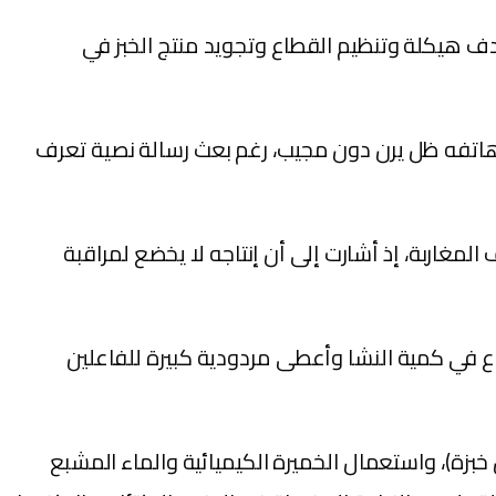
بهدف هيكلة وتنظيم القطاع وتجويد منتج الخبز في
 هاتفه ظل يرن دون مجيب، رغم بعث رسالة نصية تعرف
لمغاربة، إذ أشارت إلى أن إنتاجه لا يخضع لمراقبة
تفاع في كمية النشا وأعطى مردودية كبيرة للفاعلين
لح والسكر (تضاف حالياً أكثر من 3 غرامات من السكر في كل خبزة)، واستعمال الخميرة الكيميائية والماء المشبع