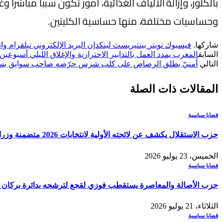
بالكلور، وإزالة الألياف الغذائية، أمور تكون سبباً مباشر
وحساسيات مختلفة، منها حساسية الكليتين.
شاركها.
فيسبوك
تويتر
بينتيريست
لينكدإن
البريد الإلكتروني
تيلقرام
وا
السابق
المغرب يمدد العمل بالتدابير الاحترازية والإغلاق الليلي أسبوعين
التالي
أمنيّ يطلق الرصاص على كلب شرس حرّضه صاحب سوابق بسل
المقالات
ذات الصلة
قضايا سياسية
حزب الاستقلال يكشف عن لائحته الأولية لانتخابات 2026 متضمنة وزراء وقيادات بارزة
الخميس، 23 يوليو 2026
قضايا سياسية
حزب الأصالة والمعاصرة يستقطب فوزي لقجع لترشحه بدائرة بركان في
الثلاثاء، 21 يوليو 2026
قضايا سياسية