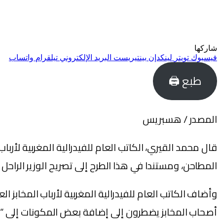
شاركها
فيسبوك
تويتر
لينكدإن
بينتيريست
البريد الإلكتروني
تيلقرام
واتساب
طبع 🖨
المصدر / هسبريس
قال محمد القيري، الكاتب العام للفيدرالية المغربية لأربا
المطاحن، ومستندا في هذا الطرح إلى تصريح الوزير الراحل
وأضاف الكاتب العام للفيدرالية المغربية لأرباب المخابز
أصحاب المخابز يضطرون إلى إضافة بعض المكونات إلى “ال