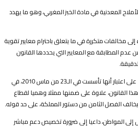
 نقص الحديد والفيتامين A وبعض المكملات الغذائية والأملاح المعدنية في مادة الخبز المغربي، وهو ما يهدد
لى مخالفات متكررة في ما يتعلق باحترام معايير تقوية
 عدم المطابقة مع المعايير التي يحددها القانون
لدقيقة.
وشدد المتحدث ذاته على أن الفيدرالية البيمهنية لأنشطة الحبوب، المعروفة اختصارا بـ”لافياك”، تمارس خارج القانون، على اعتبار أنها تأسست في الـ23 من ماس 2010، في
وليوز سنة 2012، وهو ما يعني أن تشكيلها لم يراع هذا القانون، علاوة على ضمنها ممثلا وهميا لقطاع
ا يخالف الفصل الثامن من دستور المملكة، على حد قوله.
ي تخصصه الدولة والوزارة الوصية للحفاظ على ثمن الخبز في حدود 1.20 درهم لا يصل إلى المواطن، داعيا إلى ضرورة تخصيص دعم مباشر