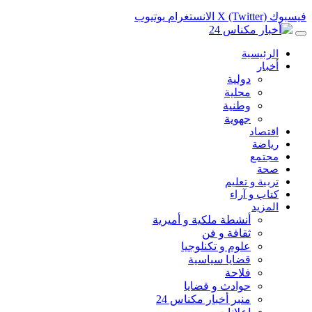
فيسبوك
X (Twitter)
الانستغرام
يوتيوب
الرئيسية
أخبار
دولية
محلية
وطنية
جهوية
اقتصاد
رياضة
مجتمع
صحة
تربية و تعليم
كتاب و آراء
المزيد
أنشطة ملكية و أميرية
ثقافة و فن
علوم و تكنلوجيا
قضايا سياسية
فلاحة
حوادث و قضايا
منبر أخبار مكناس 24