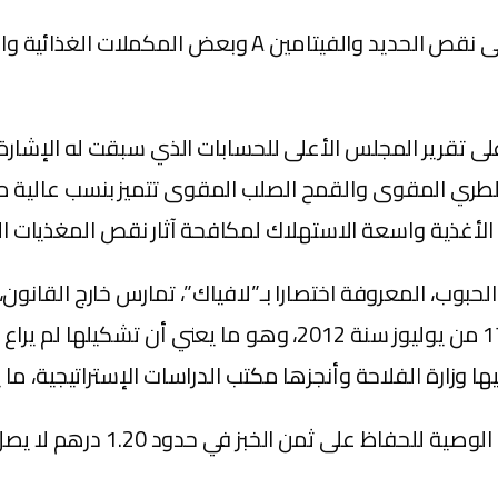
وعزا المسؤول الفيدرالي ارتفاع وفيات الأطفال والأجنة إلى
 تقرير المجلس الأعلى للحسابات الذي سبقت له الإشارة إ
الطري المقوى والقمح الصلب المقوى تتميز بنسب عالية من
الأغذية واسعة الاستهلاك لمكافحة آثار نقص المغذيات ا
حين لم يصدر القانون المنظم للهيئات البيمهنية إلا في الـ17 من ي
ها وزارة الفلاحة وأنجزها مكتب الدراسات الإستراتيجية، م
وقال المصدر ذاته إن الدعم الذ