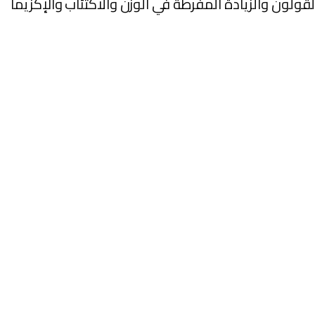
القولون والزيادة المفرطة في الوزن والاكتئاب والإكزيما