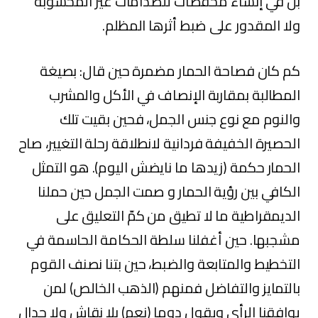
بل في إنشاء مخفضات للصدامات غير المحسوبة
ولا المقدور على ضبط أثرها المظلم.
كم كان فصاحة الحمار مضمرة حين قال: بصيغة
المطالبة بمقاربة الإنصاف في الأكل والمشرب
والنوم مع نوع جنس الجمل، فحين بقيت تلك
الحصيرة الخفيفة فردانية لانطلاقة رحلة التغيير، صاح
الحمار حكمة (زيدها ما نايضش اليوم). هو التمثل
الكافي بين رؤية الحمار و صمت الجمل حين حملنا
الديمقراطية ما لا تطيق من كمّ التعليق على
مشجبها. حين أغفلنا سلطة الحكامة الحاسمة في
التخطيط والمتابعة والضبط، حين بتنا نصنف القوم
بالتمايز والتفاضل فمنهم (الذهب الخالص) لمن
يوافقنا الرأي ويقول دوما (نعم) بلا نقاش ولا جدال