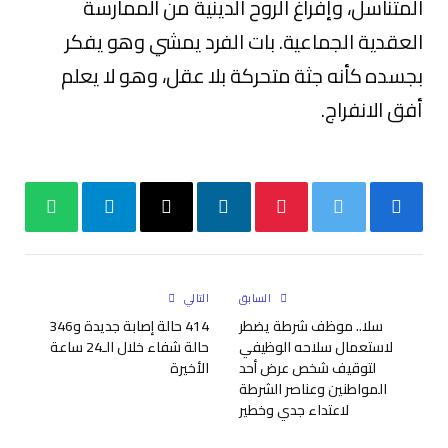
المتناسل، وإفراغ الروح الدينية من الممارسة
العقدية الجماعية. بات الفرد يمشي وهو يفكر
بجسده كأنه جثة متحركة بلا عقل، وهو لا يعلم
أفق الانفراج.
فيسبوك
تويتر
بينتيريست
لينكدإن
البريد
تيلقرام
واتساب
الإلكتروني
السابق
التالي
سلا.. موظف شرطة يضطر
414 حالة إصابة جديدة و346
لاستعمال سلاحه الوظيفي
حالة شفاء خلال الـ24 ساعة
لتوقيف شخص عرض أحد
الأخيرة
المواطنين وعناصر الشرطة
لاعتداء جدي وخطير