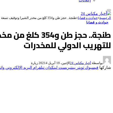
إعلانات
الرئيسية
»
حوادث و قضايا
»
طنجة.. حجز طن و354 كلغ من مخدر الشيرا وتوقيف تسعة أشخاص للاشتباه في ارتباطهم بشبكة للتهريب الدولي للمخدرات
حوادث و قضايا
طنجة.. حجز طن 
للتهريب الدولي للمخدرات
بواسطة
أخبار مكناس 24
الإثنين، 19 أبريل 2021
4
زيارة
شاركها
فيسبوك
تويتر
بينتيريست
لينكدإن
تيلقرام
البريد الإلكتروني
وات