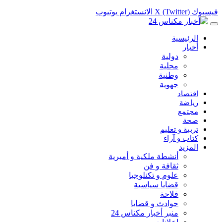
فيسبوك
X (Twitter)
الانستغرام
يوتيوب
الرئيسية
أخبار
دولية
محلية
وطنية
جهوية
اقتصاد
رياضة
مجتمع
صحة
تربية و تعليم
كتاب و آراء
المزيد
أنشطة ملكية و أميرية
ثقافة و فن
علوم و تكنلوجيا
قضايا سياسية
فلاحة
حوادث و قضايا
منبر أخبار مكناس 24