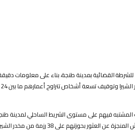
لشرطة القضائية بمدينة طنجة، بناء على معلومات دقيقة و
ف المشتبه فيهم على مستوى الشريط الساحلي لمدينة طنجة،
مة من مخدر الشيرا بلغ مجموع وزنها طنا و354 كيلوغراما.