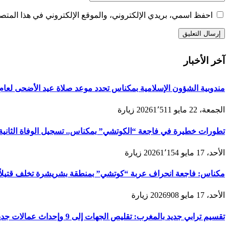
احفظ اسمي، بريدي الإلكتروني، والموقع الإلكتروني في هذا المتصف
آخر الأخبار
مندوبية الشؤون الإسلامية بمكناس تحدد موعد صلاة عيد الأضحى لعام 1447هـ/2026م ولائحة المصليات والمساجد الجامع
الجمعة، 22 مايو 2026
1٬511
زيارة
تطورات خطيرة في فاجعة “الكوتشي” بمكناس.. تسجيل الوفاة الثانية و
الأحد، 17 مايو 2026
1٬154
زيارة
مكناس: فاجعة انحراف عربة “كوتشي” بمنطقة بشريشرة تخلف قتيلاً 
الأحد، 17 مايو 2026
908
زيارة
تقسيم ترابي جديد بالمغرب: تقليص الجهات إلى 9 وإحداث عمالات جديدة لتعزيز الحكامة والتنمية