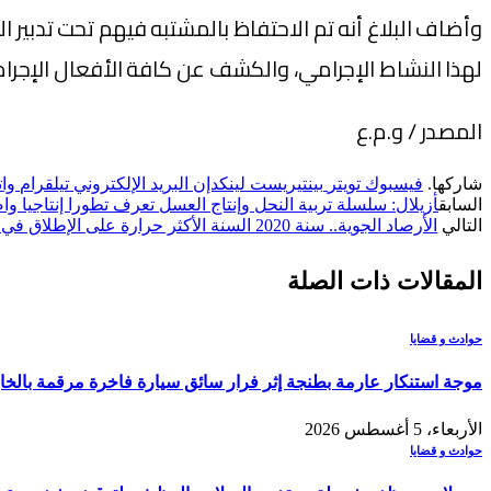
وأضاف البلاغ أنه تم الاحتفاظ بالمشتبه فيهم تحت تدبير ا
لهذا النشاط الإجرامي، والكشف عن كافة الأفعال الإجرامي
المصدر / و.م.ع
شاركها.
فيسبوك
تويتر
بينتيريست
لينكدإن
البريد الإلكتروني
تيلقرام
وا
السابق
أزيلال: سلسلة تربية النحل وإنتاج العسل تعرف تطورا إنتاجيا و
التالي
الأرصاد الجوية.. سنة 2020 السنة الأكثر حرارة على الإطلاق في المغرب
المقالات
ذات الصلة
حوادث و قضايا
موجة استنكار عارمة بطنجة إثر فرار سائق سيارة فاخرة مرقمة بالخ
الأربعاء، 5 أغسطس 2026
حوادث و قضايا