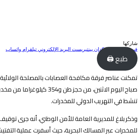
شاركها
فيسبوك
تويتر
لينكدإن
بينتيريست
البريد الإلكتروني
تيلقرام
واتساب
طبع 🖨
تمكنت عناصر فرقة مكافحة العصابات بالمصلحة الولائية ل
تنشط في التهريب الدولي للمخدرات.
وذكر بلاغ للمديرية العامة للأمن الوطني، أنه جرى توقي
للمخدرات عبر المسالك البحرية، حيث أسفرت عملية التفتيش المنجزة عن العثور بحوزتهم على 38 رز