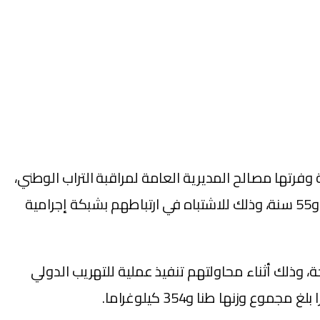
فرتها مصالح المديرية العامة لمراقبة التراب الوطني،
صباح اليوم الاثنين، من حجز طن و354 كيلوغراما من مخدر الشيرا وتوقيف تسعة أشخاص تتراوح أعمارهم ما بين 24 و55 سنة، وذلك للاشتباه في ارتباطهم بشبكة إجرامية
 وذلك أثناء محاولتهم تنفيذ عملية للتهريب الدولي