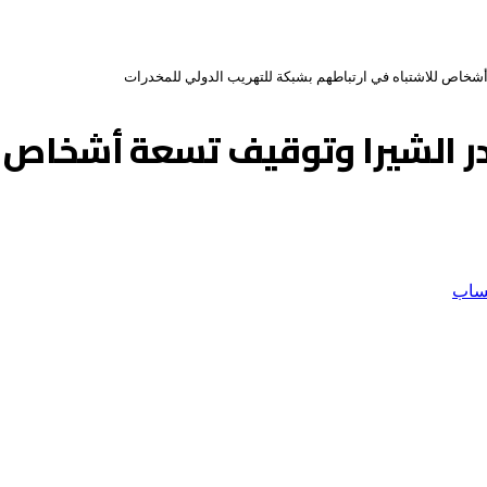
و354 كلغ من مخدر الشيرا وتوقيف تسعة 
ساب