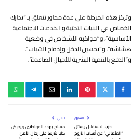
وتركز هذه المرحلة على عدة محاور تتعلق بـ “تدارك
الخصاص في البنيات التحتية و الخدمات الاجتماعية
الأساسية”، و”مواكبة الأشخاص في وضعية
هشاشة”، و”تحسين الدخل وإدماج الشباب”،
و”الدفع بالتنمية البشرية للأجيال الصاعدة”.
فيسبوك
تويتر
بينتيريست
لينكدإن
البريد
تيلقرام
واتساب
الإلكتروني
السابق
التالي
حزب الاستقلال يسائل
مسلح يهدد المواطنين ويحرض
“العثماني” عن أسباب النزوح
كلبا شرسا على رجال الأمن