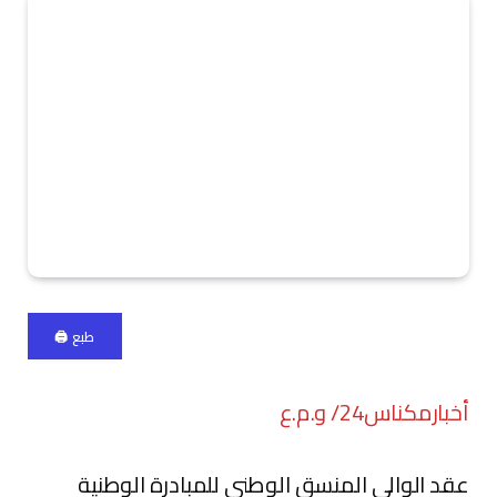
طبع 🖨
أخبارمكناس24/ و.م.ع
عقد الوالي المنسق الوطني للمبادرة الوطنية