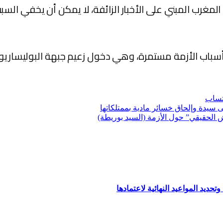
ه المغرب المبني على الأخبار الزائفة، لا يمكن أن يخفي الس
أسباب الأزمة مستمرة، وهي دخول زعيم جبهة البوليساريو إ
تساب
 سيدة وإلحاق خسائر مادية بممتلكاتها
 الحقيقي” حول الأزمة (السيد بوريطة)
حديد المواعيد النهائية لاعتمادها