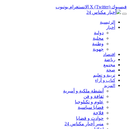
فيسبوك
X (Twitter)
الانستغرام
يوتيوب
الرئيسية
أخبار
دولية
محلية
وطنية
جهوية
اقتصاد
رياضة
مجتمع
صحة
تربية و تعليم
كتاب و آراء
المزيد
أنشطة ملكية و أميرية
ثقافة و فن
علوم و تكنلوجيا
قضايا سياسية
فلاحة
حوادث و قضايا
منبر أخبار مكناس 24