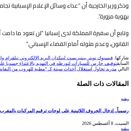
وذكر وزير الخارجية أن “عداء وسائل الإعلام الإسبانية تجا
بهوية مزورة”.
وتابع أن سفيرة المملكة لدى إسبانيا “لن تعود ما دامت 
القانون، وعدم مثوله أمام القضاء الإسباني”
شاركها.
فيسبوك
تويتر
بينتيريست
لينكدإن
البريد الإلكتروني
تيلقرام
وا
السابق
توقيف حارس للسيارات لتورطه في التهديد بالاعتداء جسديا على
التالي
مدريد تحاول استغلال أحداث سبتة كـ “مطية للهروب من النقاش
المقالات
ذات الصلة
وطنية
رسمياً.. إدخال الحروف اللاتينية على لوحات ترقيم المركبات بالمغرب وت
السبت، 8 أغسطس 2026
وطنية