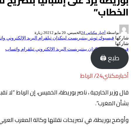
بوريطة يرد على إسبانيا بتصريح 
الخطاب”
بواسطة
أخبار مكناس 24
الخميس، 20 مايو 2021
2
زيارة
شاركها
فيسبوك
تويتر
بينتيريست
لينكدإن
تيلقرام
البريد الإلكتروني
وات
شاركها
فيسبوك
تويتر
لينكدإن
بينتيريست
البريد الإلكتروني
تيلقرام
واتساب
طبع 🖨
أخبارمكناي24/ الرباط
قال وزير الخارجية ، ناصر بوريطة، الخميس، إن الرباط “لا 
بشأن المغرب”.
وأوضح بوريطة، في تصريحات نقلتها وكالة المغرب العربي 