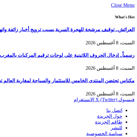
Close Menu
What's Hot
العرائش.. توقيف مرشحة للهجرة السرية بسبب ترويج أخبار زائفة وات
السبت، 8 أغسطس 2026
رسمياً.. إدخال الحروف اللاتينية على لوحات ترقيم المركبات بالمغرب وت
السبت، 8 أغسطس 2026
مكناس تحتضن المنتدى الخامس للاستثمار والسياحة لمغاربة العالم تح
السبت، 8 أغسطس 2026
فيسبوك
X (Twitter)
الانستغرام
اتصل بنا
حول الجريدة
طاقم الجريدة
للنشر
سياسة الخصوصية