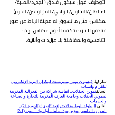
التوظيف، فهل سيكون فندق (الجديد/الطلبة/
السلطان/النجارين/ الزبادي/ المولوعين/ الحرير)
بمكناس، مثل ما تسوق له مدينة الرباط من صور
فنادقها التاريخية؟ فما أحوج مكناس لهذه
التنافسية والمفاضلة بلا مزايدات وأنانية.
شاركها.
فيسبوك
تويتر
بينتيريست
لينكدإن
البريد الإلكتروني
تيلقرام
واتساب
السابق
تموين الحفلات.. اتفاقية شراكة بين الفدرالية المغربية
لمموني الحفلات وجامعة الغرف المغربية للتجارة والصناعة
والخدمات
التالي
البطولة الوطنية الاحترافية “إنوي” (الدورة 21)..
المغرب الفاسي ينهزم بميدانه أمام أولمبيك آسفي (1-2)