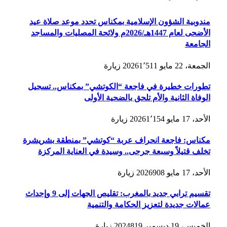
مندوبية الشؤون الإسلامية بمكناس تحدد موعد صلاة عيد
الأضحى لعام 1447هـ/2026م ولائحة المصليات والمساجد
الجامعة
الجمعة، 22 مايو 2026
1٬511
زيارة
تطورات خطيرة في فاجعة “الكوتشي” بمكناس.. تسجيل
الوفاة الثانية والأم تلحق بالضحية الأولى
الأحد، 17 مايو 2026
1٬154
زيارة
مكناس: فاجعة انحراف عربة “كوتشي” بمنطقة بشريشرة
تخلف قتيلاً وسبعة جرحى.. وسيدة في العناية المركزة
الأحد، 17 مايو 2026
908
زيارة
تقسيم ترابي جديد بالمغرب: تقليص الجهات إلى 9 وإحداث
عمالات جديدة لتعزيز الحكامة والتنمية
الخميس، 19 ديسمبر 2024
819
زيارة