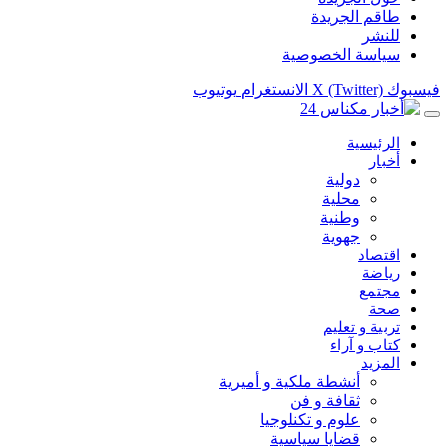
طاقم الجريدة
للنشر
سياسة الخصوصية
فيسبوك
X (Twitter)
الانستغرام
يوتيوب
الرئيسية
أخبار
دولية
محلية
وطنية
جهوية
اقتصاد
رياضة
مجتمع
صحة
تربية و تعليم
كتاب و آراء
المزيد
أنشطة ملكية و أميرية
ثقافة و فن
علوم و تكنلوجيا
قضايا سياسية