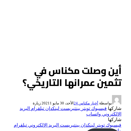
أين وصلت مكناس في
تثمين عمرانها التاريخي؟
بواسطة
أخبار مكناس 24
الأحد، 30 مايو 2021
1
زيارة
شاركها
فيسبوك
تويتر
بينتيريست
لينكدإن
تيلقرام
البريد
الإلكتروني
واتساب
شاركها
فيسبوك
تويتر
لينكدإن
بينتيريست
البريد الإلكتروني
تيلقرام
واتساب