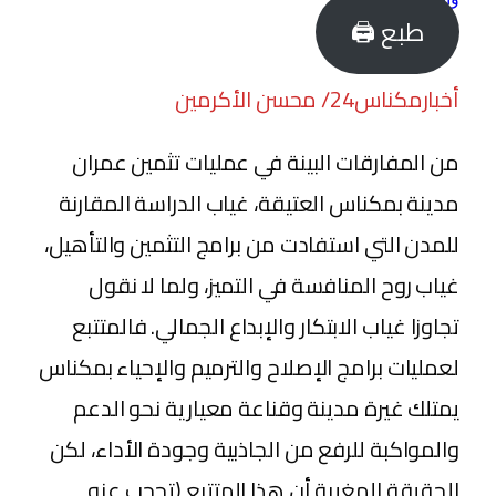
طبع 🖨
أخبارمكناس24/ محسن الأكرمين
من المفارقات البينة في عمليات تثمين عمران
مدينة بمكناس العتيقة، غياب الدراسة المقارنة
للمدن التي استفادت من برامج التثمين والتأهيل،
غياب روح المنافسة في التميز، ولما لا نقول
تجاوزا غياب الابتكار والإبداع الجمالي. فالمتتبع
لعمليات برامج الإصلاح والترميم والإحياء بمكناس
يمتلك غيرة مدينة وقناعة معيارية نحو الدعم
والمواكبة للرفع من الجاذبية وجودة الأداء، لكن
الحقيقة المغيبة أن هذا المتتبع (تحجب عنه