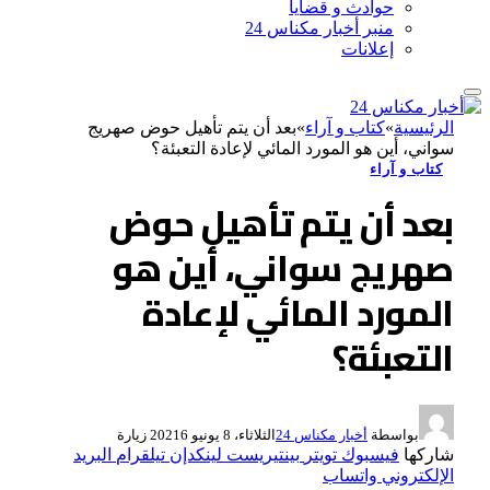
حوادث و قضايا
منبر أخبار مكناس 24
إعلانات
الرئيسية
»
كتاب و آراء
»
بعد أن يتم تأهيل حوض صهريج
سواني، أين هو المورد المائي لإعادة التعبئة؟
كتاب و آراء
بعد أن يتم تأهيل حوض
صهريج سواني، أين هو
المورد المائي لإعادة
التعبئة؟
بواسطة
أخبار مكناس 24
الثلاثاء، 8 يونيو 2021
6
زيارة
شاركها
فيسبوك
تويتر
بينتيريست
لينكدإن
تيلقرام
البريد
الإلكتروني
واتساب