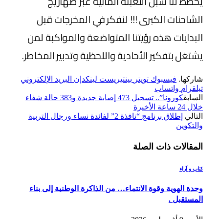
يخطط لنا سبل التعبئة المائية عبر صهاريج
الشاحنات الكبرى !!! لنفكر في المخرجات قبل
البدايات هذه رؤيتنا المتواضعة والمواكبة لمن
يشتغل بتفكير الأحادية واللحظية وتدبير المخاطر.
شاركها.
فيسبوك
تويتر
بينتيريست
لينكدإن
البريد الإلكتروني
تيلقرام
واتساب
السابق
كورونا”.. تسجيل 473 إصابة جديدة و383 حالة شفاء
خلال 24 ساعة الأخيرة
التالي
إطلاق برنامج “نافذة 2” لفائدة نساء ورجال التربية
والتكوين
المقالات
ذات الصلة
كتاب و آراء
وحدة الهوية وقوة الانتماء… من الذاكرة الوطنية إلى بناء
المستقبل .