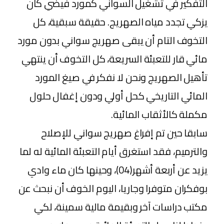
التفكير في تشغيل السواني كمورد فيضي كان
يزكي تجدد مياه الصهريج. حقيقة سبقية، كل
التخوف التام أن يبقى صهريج سواني بدون مورد
مائي قار للتعبئة السريعة، كل التخوف أن ينتهي
تأهيل الصهريج ونحن لا نفكر في صيغ المورد
المائي التاريخي كحل أولي ودون إغفال حلول
مكملة كالأثقاب المائية.
سابقا حين تم إفراغ صهريج سواني للإصلاح
والترميم، فقد استغرق أيام التعبئة المائية له لما
يزيد عن أربعة أشهر(04)، وحينها كان ماء وادي
بوفكران متوفرا وجاريا، اليوم الخوف أن نبحث عن
مكتب دراسات آخر وبقيمة مالية سمينة، لكي