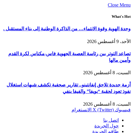
Close Menu
What's Hot
وحدة الهوية وقوة الانتماء… من الذاكرة الوطنية إلى بناء المستقبل .
الأحد، 9 أغسطس 2026
تصاعد التوتر بين رئاسة العصبة الجهوية فاس-مكناس لكرة القدم
وأمين مالها
السبت، 8 أغسطس 2026
أزمة جديدة تلاحق إنفانتينو.. تقارير صحفية تكشف شبهات استغلال
نفوذ تعود لحقبة “يويفا” والفيفا ينفي
السبت، 8 أغسطس 2026
فيسبوك
X (Twitter)
الانستغرام
اتصل بنا
حول الجريدة
طاقم الجريدة