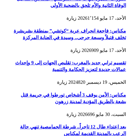
الوفاة الثانية والأم تلحق بالضحية الأولى
الأحد، 17 مايو 2026
1٬154
زيارة
مكناس: فاجعة انحراف عربة “كوتشي” بمنطقة بشريشرة
تخلف قتيلاً وسبعة جرحى.. وسيدة في العناية المركزة
الأحد، 17 مايو 2026
909
زيارة
تقسيم ترابي جديد بالمغرب: تقليص الجهات إلى 9 وإحداث
عمالات جديدة لتعزيز الحكامة والتنمية
الخميس، 19 ديسمبر 2024
820
زيارة
مكناس: الأمن يوقف 3 أشخاص تورطوا في جريمة قتل
بشعة بالطريق المؤدية لمدينة زرهون
السبت، 30 مايو 2026
696
زيارة
بعد اعتداء طال 12 تاجراً.. شرطة الحمامصية تنهي حالة
الرعب بالمدينة القديمة لمكناس