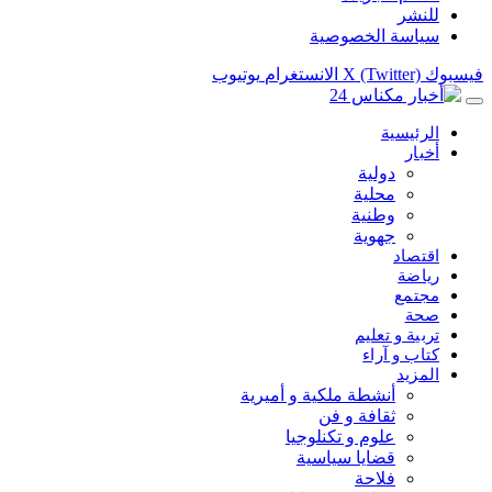
للنشر
سياسة الخصوصية
فيسبوك
X (Twitter)
الانستغرام
يوتيوب
الرئيسية
أخبار
دولية
محلية
وطنية
جهوية
اقتصاد
رياضة
مجتمع
صحة
تربية و تعليم
كتاب و آراء
المزيد
أنشطة ملكية و أميرية
ثقافة و فن
علوم و تكنلوجيا
قضايا سياسية
فلاحة