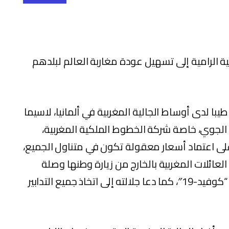
ية الرامية إلى تسهيل عودة مغاربة العالم لبلدهم
با لدى أوساط الجالية المغربية في ألمانيا، لاسيما
 الجوي، خاصة شركة الخطوط الملكية المغربية،
لى اعتماد أسعار معقولة تكون في متناول الجميع،
العائلات المغربية بالخارج من زيارة وطنها وصلة
الرحم بأهلها وذويها، خاصة في ظروف جائحة “كوفيد-19″، كما دعا جلالته إلى اتخاذ جميع التدابير