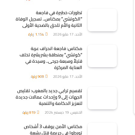
تطورات خطيرة في فاجعة
“الكوتشي” بمكناس.. تسجيل الوفاة
الثانية والأم تلحق بالضحية الأولى
الأحد، 17 مايو 2026
1٬154
زيارة
مكناس: فاجعة انحراف عربة
“كوتشي” بمنطقة بشريشرة تخلف
قتيلاً وسبعة جرحى.. وسيدة في
العناية المركزة
الأحد، 17 مايو 2026
908
زيارة
تقسيم ترابي جديد بالمغرب: تقليص
الجهات إلى 9 وإحداث عمالات جديدة
لتعزيز الحكامة والتنمية
الخميس، 19 ديسمبر 2024
819
زيارة
مكناس: الأمن يوقف 3 أشخاص
تورطوا في جريمة قتل بشعة