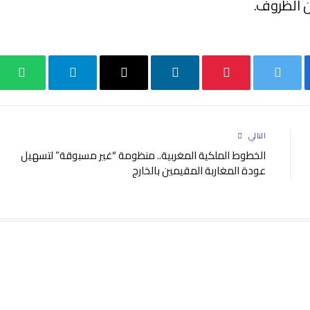
 الظروف.
بوك
تويتر
بينتيريست
لينكدإن
البريد
تيلقرام
واتس
الإلكتروني
التالي
الخطوط الملكية المغربية.. منظومة “غير مسبوقة” لتسهيل
عودة المغاربة المقيمين بالخارج