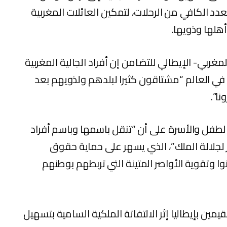
دد الكافي من الرحلات، لتمكين العائلات المغربية
أهلها وذويها.
غربي- الإيطالي للتضامن إن أفراد الجالية المغربية
 في العالم “مشتاقون كثيرا لبلدهم ولذويهم بعد
ا”.
طفل والأسرة على أن “تنقل باسمها وباسم أفراد
ير لجلالة الملك”، الذي يسهر على حماية حقوق
انوا وتقوية الأواصر المتينة التي تربطهم بوطنهم
قيمين بإيطاليا إثر الالتفاتة الملكية السامية بتسهيل