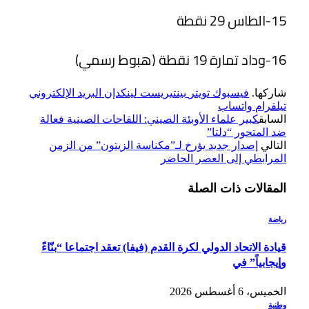
15-الطاس 29 نقطة
16-وداد تمارة 19 نقطة (هبوط رسمي)
شاركها.
فيسبوك
تويتر
بينتيريست
لينكدإن
البريد الإلكتروني
تيلقرام
واتساب
السابق
كبير علماء الأوبئة الصيني: اللقاحات الصينية فعالة
ضد المتحور “دلتا”
التالي
إصدار جديد يؤرخ لـ”مكناسة الزيتون” من الزمن
المرابطي إلى العصر الحاضر
المقالات
ذات الصلة
رياضة
قيادة الاتحاد الدولي لكرة القدم (فيفا) تعقد اجتماعا “بنّاءً
وإيجابياً” في
الخميس، 6 أغسطس 2026
وطنية