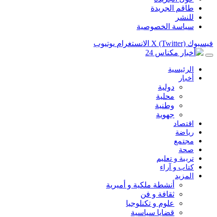
طاقم الجريدة
للنشر
سياسة الخصوصية
فيسبوك
X (Twitter)
الانستغرام
يوتيوب
الرئيسية
أخبار
دولية
محلية
وطنية
جهوية
اقتصاد
رياضة
مجتمع
صحة
تربية و تعليم
كتاب و آراء
المزيد
أنشطة ملكية و أميرية
ثقافة و فن
علوم و تكنلوجيا
قضايا سياسية