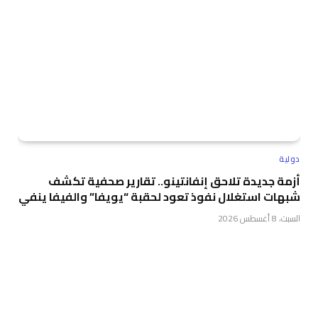
دولية
أزمة جديدة تلاحق إنفانتينو.. تقارير صحفية تكشف
شبهات استغلال نفوذ تعود لحقبة “يويفا” والفيفا ينفي
السبت، 8 أغسطس 2026