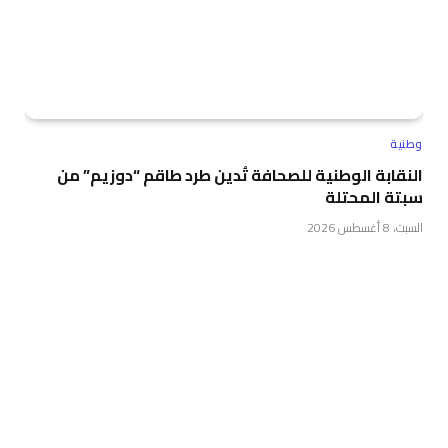
وطنية
النقابة الوطنية للصحافة تُدين طرد طاقم “دوزيم” من
سبتة المحتلة
السبت، 8 أغسطس 2026