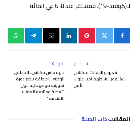
لـ(كوفيد-19)، فمستقر عند 8، 6 في المائة
فيسبوك
تويتر
بينتيريست
لينكدإن
البريد
تيلقرام
واتساب
الإلكتروني
السابق
التالي
متعهدو الحفلات بمكناس
جهة فاس مكناس.. المجلس
يستأنفون نشاطهم تحت عنوان
الوطني للصحافة ينظم دورة
الأمل
تكوينية موضوعاتية حول
“تغطية ومتابعة العمليات
الانتخابية “
المقالات
ذات الصلة