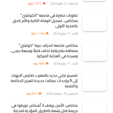
الجمعة، 22 مايو 2026
1٬511
زيارة
تطورات خطيرة في فاجعة “الكوتشي”
بمكناس.. تسجيل الوفاة الثانية والأم تلحق
بالضحية الأولى
الأحد، 17 مايو 2026
1٬154
زيارة
مكناس: فاجعة انحراف عربة “كوتشي”
بمنطقة بشريشرة تخلف قتيلاً وسبعة جرحى..
وسيدة في العناية المركزة
الأحد، 17 مايو 2026
909
زيارة
تقسيم ترابي جديد بالمغرب: تقليص الجهات
إلى 9 وإحداث عمالات جديدة لتعزيز الحكامة
والتنمية
الخميس، 19 ديسمبر 2024
821
زيارة
مكناس: الأمن يوقف 3 أشخاص تورطوا في
جريمة قتل بشعة بالطريق المؤدية لمدينة