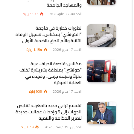
والمساجد الجامعة
الجمعة، 22 مايو 2026
1٬511
زيارة
تطورات خطيرة في فاجعة
“الكوتشي” بمكناس.. تسجيل الوفاة
الثانية والأم تلحق بالضحية الأولى
الأحد، 17 مايو 2026
1٬154
زيارة
مكناس: فاجعة انحراف عربة
“كوتشي” بمنطقة بشريشرة تخلف
قتيلاً وسبعة جرحى.. وسيدة في
العناية المركزة
الأحد، 17 مايو 2026
909
زيارة
تقسيم ترابي جديد بالمغرب: تقليص
الجهات إلى 9 وإحداث عمالات جديدة
لتعزيز الحكامة والتنمية
الخميس، 19 ديسمبر 2024
819
زيارة