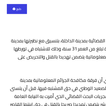
طبع 🖨
قضائية بمدينة الداخلة، بتنسيق مع نظيرتها بمدينة
القنيطرة، أمس الاثنين، من توقيف سيدة تبلغ من العمر 31 سنة، وذلك للاشتباه في تورطها
علوماتية يتضمن تهديدا بالقتل والتحريض على
ي أن فرقة مكافحة الجرائم المعلوماتية بمدينة
الصعيد الوطني في حق المشتبه فيها، قبل أن يتسنى
جريات البحث القضائي الذي أمرت به النيابة العامة
شر يتضمن تهديدا صريحا بالقتل في حق ابنتها القاصر