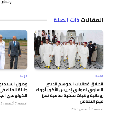
وخطير
المقالات
ذات الصلة
محلية
دولية
انطلاق فعاليات الموسم الديني
وصول السيد بور
السنوي لمولاي إدريس الأكبر بأجواء
جلالة الملك في
روحانية وهبات ملكية سامية تعزز
الكولومبي الجد
قيم التضامن
الجمعة، 7 أغسطس 2026
الجمعة، 7 أغسطس 2026