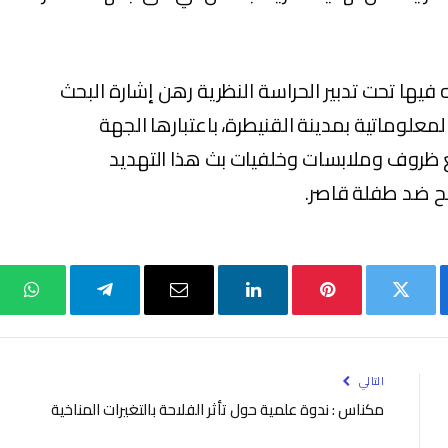
فيها تحت تدبير الحراسة النظرية رهن إشارة البحث
علوماتية بمدينة القنيطرة، باعتبارها الجهة
 ظروف وملابسات وخلفيات بث هذا التهديد
نح ضد طفلة قاصر.
بوك
تويتر
بينتيريست
لينكدإن
البريد
تيلقرام
واتس
الإلكتروني
التالي
مكناس : ندوة علمية حول تأثر الفلاحة بالتغيرات المناخية