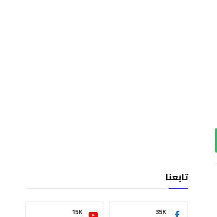
اب
تابعنا
15K
35K