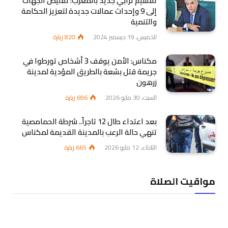
تقسيم ترابي جديد بالمغرب: تقليص الجهات
إلى 9 وإحداث عمالات جديدة لتعزيز الحكامة
والتنمية
الخميس، 19 ديسمبر 2024
820
زيارة
مكناس: الأمن يوقف 3 أشخاص تورطوا في
جريمة قتل بشعة بالطريق المؤدية لمدينة
زرهون
السبت، 30 مايو 2026
696
زيارة
بعد اعتداء طال 12 تاجراً.. شرطة الحمامصية
تنهي حالة الرعب بالمدينة القديمة لمكناس
الثلاثاء، 12 مايو 2026
665
زيارة
مواقيت الصلاة