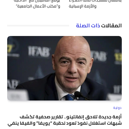
يناقشان مستجدات ملف الصحراء
يوقع اتفاقيتين مع “الداخلية”
والأزمة الإسبانية
و”مكتب الأعمال الجامعية”
المقالات
ذات الصلة
دولية
أزمة جديدة تلاحق إنفانتينو.. تقارير صحفية تكشف
شبهات استغلال نفوذ تعود لحقبة “يويفا” والفيفا ينفي