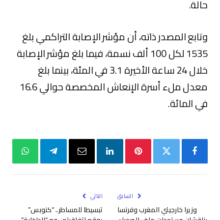
حالة.
وتابع المصدر ذاته، أن مؤشر الإصابة التراكمي بلغ
1535 لكل 100 ألف نسمة، فيما بلغ مؤشر الإصابة
خلال 24 ساعة الأخيرة 3.1 في المئة، بينما بلغ
معدل ملء أسرة الإنعاش المخصصة حوالي 16.6
في المائة.
فيسبوك
تويتر
بينتيريست
لينكدإن
البريد
تيلقرام
واتساب
الإلكتروني
السابق
التالي
وزيرا خارجيتي المغرب وفرنسا
تبسيطا للمساطر.. “كنوبس”