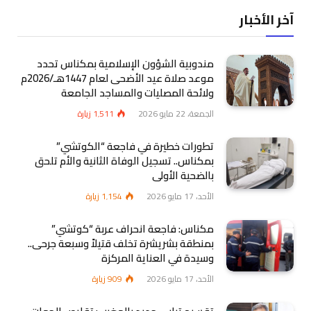
آخر الأخبار
مندوبية الشؤون الإسلامية بمكناس تحدد
موعد صلاة عيد الأضحى لعام 1447هـ/2026م
ولائحة المصليات والمساجد الجامعة
الجمعة، 22 مايو 2026
1٬511
زيارة
تطورات خطيرة في فاجعة “الكوتشي”
بمكناس.. تسجيل الوفاة الثانية والأم تلحق
بالضحية الأولى
الأحد، 17 مايو 2026
1٬154
زيارة
مكناس: فاجعة انحراف عربة “كوتشي”
بمنطقة بشريشرة تخلف قتيلاً وسبعة جرحى..
وسيدة في العناية المركزة
الأحد، 17 مايو 2026
909
زيارة