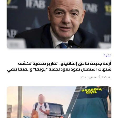
دولية
أزمة جديدة تلاحق إنفانتينو.. تقارير صحفية تكشف
شبهات استغلال نفوذ تعود لحقبة “يويفا” والفيفا ينفي
السبت، 8 أغسطس 2026