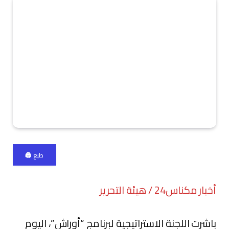
طبع 🖨
أخبار مكناس24 / هيئة التحرير
باشرت اللجنة الاستراتيجية لبرنامج “أوراش”، اليوم