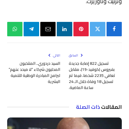
وتزنيت وتاوريرت.
فيسبوك
تويتر
بينتيريست
لينكدإن
البريد
تيلقرام
واتساب
الإلكتروني
السابق
التالي
تسجيل 822 إصابة جديدة
السيد دردوري.. المنتخبون
بفيروس (كوفيد-19)، مقابل
المحليون شركاء “لا ميحد عنهم”
تعافي 2235 شخصا، فيما تم
لبرامج المبادرة الوطنية للتنمية
تسجيل 18 وفاة خلال الـ 24
البشرية
ساعة الماضية.
المقالات
ذات الصلة