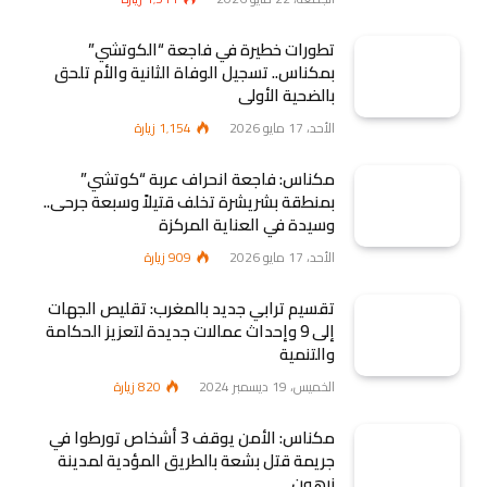
تطورات خطيرة في فاجعة “الكوتشي”
بمكناس.. تسجيل الوفاة الثانية والأم تلحق
بالضحية الأولى
الأحد، 17 مايو 2026
1٬154
زيارة
مكناس: فاجعة انحراف عربة “كوتشي”
بمنطقة بشريشرة تخلف قتيلاً وسبعة جرحى..
وسيدة في العناية المركزة
الأحد، 17 مايو 2026
909
زيارة
تقسيم ترابي جديد بالمغرب: تقليص الجهات
إلى 9 وإحداث عمالات جديدة لتعزيز الحكامة
والتنمية
الخميس، 19 ديسمبر 2024
820
زيارة
مكناس: الأمن يوقف 3 أشخاص تورطوا في
جريمة قتل بشعة بالطريق المؤدية لمدينة
زرهون