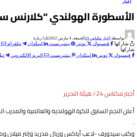
أخبار
الأسطورة الهولندي “كلارنس سي
بواسطة
أخبار مكناس 24
الجمعة، 4 مارس 2022
5
زيارة
شاركها
فيسبوك
تويتر
بينتيريست
لينكدإن
تيلقرام
شاركها
فيسبوك
تويتر
لينكدإن
بينتيريست
البريد الإلكتروني
تيل
أخبار مكناس 24 / هيئة التحرير
أعلن النجم السابق للكرة الهولندية والعالمية والمدر
.
وكتب سيدورف -لاعب أياكس وريال مدريد وإنتر ميلان وميل