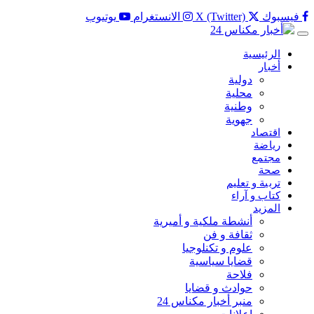
فيسبوك
X (Twitter)
الانستغرام
يوتيوب
الرئيسية
أخبار
دولية
محلية
وطنية
جهوية
اقتصاد
رياضة
مجتمع
صحة
تربية و تعليم
كتاب و آراء
المزيد
أنشطة ملكية و أميرية
ثقافة و فن
علوم و تكنلوجيا
قضايا سياسية
فلاحة
حوادث و قضايا
منبر أخبار مكناس 24