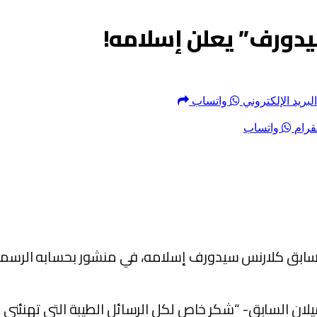
دورف” يعلن إسلامه!
البريد الإلكتروني
واتساب
قرام
واتساب
ب السابق كلارنس سيدورف إسلامه، في منشور بحسابه الرس
ان السابق- “شكر خاص لكل الرسائل الطيبة التي تهنئني با