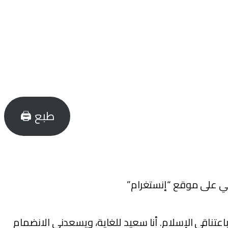
طبع 🖨
مي على موقع “إنستغرام”
عتناقي الإسلام. أنا سعيد للغاية، ويسعدني الانضمام