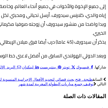
إلى جميع الإخوة والأخوات في جميع أنحاء العالم، وخاص
إياه والدي، كلارنس سيدورف. أرسل تحياتي ومحبتي لكل
وبدا واضحا من منشور سيدورف أن زوجته صوفيا مكرماتي ور
الخيري.
يذكر أن سيدورف (45 عاما) درب أيضا فرق ميلان الإيطالي، وديبورتيفو لاكورونيا الإسباني، ومنتخب الكاميرون.
ويعد الدولي الهولندي السابق من أفضل لاعبي خط الوسط 
شاركها.
فيسبوك
تويتر
بينتيريست
لينكدإن
البريد الإ
السابق
طنجة.. فتح بحث قضائي لتحديد الأفعال الإجرامية المنسوبة
التالي
توقيف جميع مباريات البطولة المغربية لمدة شهر
المقالات
ذات الصلة