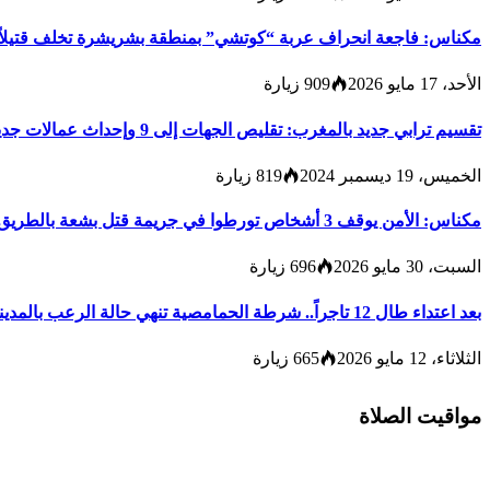
مكناس: فاجعة انحراف عربة “كوتشي” بمنطقة بشريشرة تخلف قتيلاً 
الأحد، 17 مايو 2026
909
زيارة
تقسيم ترابي جديد بالمغرب: تقليص الجهات إلى 9 وإحداث عمالات جديدة لتعزيز الحكامة والتنمية
الخميس، 19 ديسمبر 2024
819
زيارة
مكناس: الأمن يوقف 3 أشخاص تورطوا في جريمة قتل بشعة بالطريق المؤدية لمدينة زرهون
السبت، 30 مايو 2026
696
زيارة
بعد اعتداء طال 12 تاجراً.. شرطة الحمامصية تنهي حالة الرعب بالمدينة القديمة لمكناس
الثلاثاء، 12 مايو 2026
665
زيارة
مواقيت الصلاة