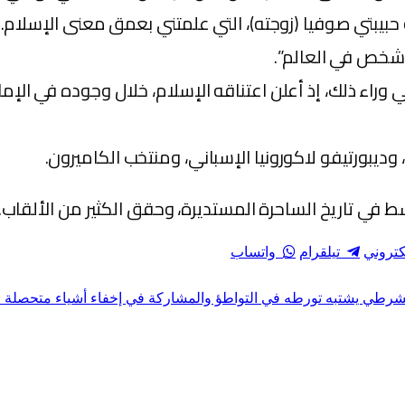
ة حبيبتي صوفيا (زوجته)، التي علمتني بعمق معنى الإسل
 شخص في العالم”.
اء ذلك، إذ أعلن اعتناقه الإسلام، خلال وجوده في الإما
في تاريخ الساحرة المستديرة، وحقق الكثير من الألقاب.
لكتروني
تيلقرام
واتساب
 لشرطي يشتبه تورطه في التواطؤ والمشاركة في إخفاء أشياء متحصلة 