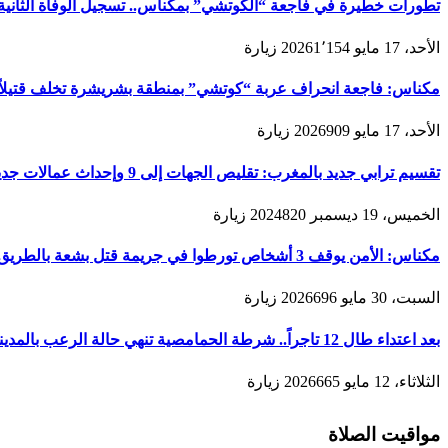
تطورات خطيرة في فاجعة “الكوتشي” بمكناس.. تسجيل الوفاة الثانية و
الأحد، 17 مايو 2026
1٬154
زيارة
مكناس: فاجعة انحراف عربة “كوتشي” بمنطقة بشريشرة تخلف قتيلاً 
الأحد، 17 مايو 2026
909
زيارة
تقسيم ترابي جديد بالمغرب: تقليص الجهات إلى 9 وإحداث عمالات جديدة لتعزيز الحكامة والتنمية
الخميس، 19 ديسمبر 2024
820
زيارة
مكناس: الأمن يوقف 3 أشخاص تورطوا في جريمة قتل بشعة بالطريق المؤدية لمدينة زرهون
السبت، 30 مايو 2026
696
زيارة
بعد اعتداء طال 12 تاجراً.. شرطة الحمامصية تنهي حالة الرعب بالمدينة القديمة لمكناس
الثلاثاء، 12 مايو 2026
665
زيارة
مواقيت الصلاة