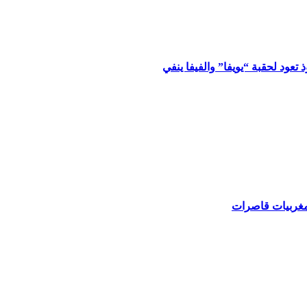
تعود لحقبة “يويفا” والفيفا ينفي
مغربيات قاصرات