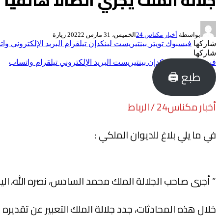
جلالة الملك يجري اتصالا هاتفيا 
بواسطة
أخبار مكناس 24
الخميس، 31 مارس 2022
2
زيارة
شاركها
فيسبوك
تويتر
بينتيريست
لينكدإن
تيلقرام
البريد الإلكتروني
وات
شاركها
فيسبوك
تويتر
لينكدإن
بينتيريست
البريد الإلكتروني
تيلقرام
واتساب
طبع 🖨
أخبار مكناس24 / الرباط
في ما يلي بلاغ للديوان الملكي :
” أجرى صاحب الجلالة الملك محمد السادس، نصره الله، الي
خلال هذه المحادثات، جدد جلالة الملك التعبير عن تقديره الكبير لمضمون الرس