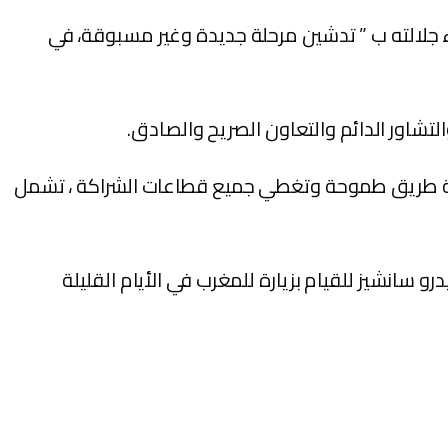
لجلالة الملك محمد السادس، نصره الله، في 20 غشت 2021، وتستجيب لنداء جلالته ب ” تدشين مرحلة جديدة وغير مسبوقة، في
التشاور الدائم والتعاون الصريح والصادق.
طة طريق طموحة وتغطي جميع قطاعات الشراكة ، تشمل
 سانشيز للقيام بزيارة للمغرب في الأيام القليلة