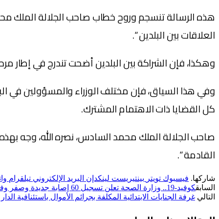
العلاقات بين البلدين “.
وهكذا، فإن الشراكة بين البلدين أضحت تندرج في إطار مرحلة
وفي هذا السياق، فإن مختلف الوزراء والمسؤولين في 
كل القضايا ذات الاهتمام المشترك.
صاحب الجلالة الملك محمد السادس، نصره الله، وجه بهذه ا
القادمة “.
شاركها.
فيسبوك
تويتر
بينتيريست
لينكدإن
البريد الإلكتروني
تيلقرام
وا
السابق
كوفيد-19.. وزارة الصحة تعلن تسجيل 60 إصابة جديدة وصفر وفاة بالمغرب
التالي
غرفة الجنايات الابتدائية المكلفة بجرائم الأموال باستئنافية ال