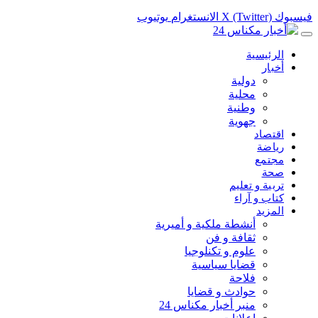
فيسبوك
X (Twitter)
الانستغرام
يوتيوب
الرئيسية
أخبار
دولية
محلية
وطنية
جهوية
اقتصاد
رياضة
مجتمع
صحة
تربية و تعليم
كتاب و آراء
المزيد
أنشطة ملكية و أميرية
ثقافة و فن
علوم و تكنلوجيا
قضايا سياسية
فلاحة
حوادث و قضايا
منبر أخبار مكناس 24