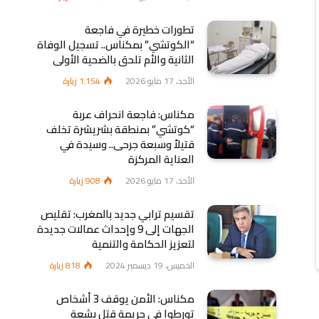
تطورات خطيرة في فاجعة
“الكوتشي” بمكناس.. تسجيل الوفاة
الثانية والأم تلحق بالضحية الأولى
الأحد، 17 مايو 2026
1٬154
زيارة
مكناس: فاجعة انحراف عربة
“كوتشي” بمنطقة بشريشرة تخلف
قتيلاً وسبعة جرحى.. وسيدة في
العناية المركزة
الأحد، 17 مايو 2026
908
زيارة
تقسيم ترابي جديد بالمغرب: تقليص
الجهات إلى 9 وإحداث عمالات جديدة
لتعزيز الحكامة والتنمية
الخميس، 19 ديسمبر 2024
818
زيارة
مكناس: الأمن يوقف 3 أشخاص
تورطوا في جريمة قتل بشعة