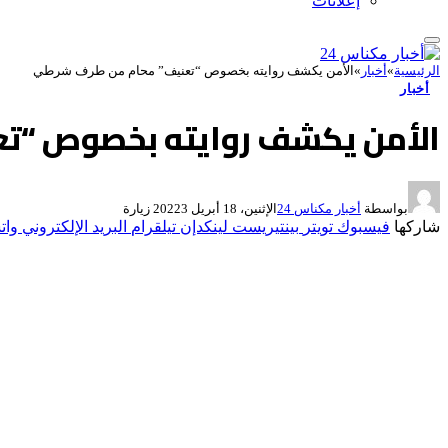
إعلانات
الرئيسية
»
أخبار
»
الأمن يكشف روايته بخصوص “تعنيف” محام من طرف شرطي
أخبار
الأمن يكشف روايته بخصوص “ت
بواسطة
أخبار مكناس 24
الإثنين، 18 أبريل 2022
3
زيارة
شاركها
فيسبوك
تويتر
بينتيريست
لينكدإن
تيلقرام
البريد الإلكتروني
وات