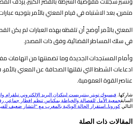
وتشير سجلات مفوضية الشرطة بالقصر الكبير، يردف المصد
متمرن، بعد الاشتباه في قيام المعني بالأمر بتوجيه عبا
المعني بالأمر أوضح أن تلفظه بهذه العبارات لم يكن ال
في سلك المساطر القضائية، وفق ذات المصدر.
وأمام المستجدات الجديدة وما تضمنتها من اتهامات مف
ادعاءات الشطط التي نقلتها الصحافة عن المعني بالأمر، 
عناصر القوة العمومية.
شاركها.
فيسبوك
تويتر
بينتيريست
لينكدإن
البريد الإلكتروني
تيلقرام
وا
السابق
جمعية الأمل للفصالة والخياطة بمكناس تنظم افطار جماعي رف
التالي
كورونا..استقرار الحالة الوبائية بالمغرب مع “انتشار ضعيف لل
المقالات
ذات الصلة