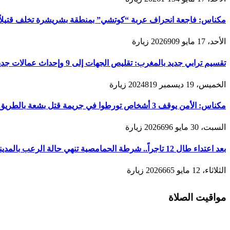
مكناس: فاجعة انحراف عربة “كوتشي” بمنطقة بشريشرة تخلف قتيلاً 
الأحد، 17 مايو 2026
909
زيارة
تقسيم ترابي جديد بالمغرب: تقليص الجهات إلى 9 وإحداث عمالات جديدة لتعزيز الحكامة والتنمية
الخميس، 19 ديسمبر 2024
819
زيارة
مكناس: الأمن يوقف 3 أشخاص تورطوا في جريمة قتل بشعة بالطريق المؤدية لمدينة زرهون
السبت، 30 مايو 2026
696
زيارة
بعد اعتداء طال 12 تاجراً.. شرطة الحمامصية تنهي حالة الرعب بالمدينة القديمة لمكناس
الثلاثاء، 12 مايو 2026
665
زيارة
مواقيت الصلاة