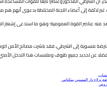
ر، أن الشرطي المذكور وعنصرا تابعا للقوات المساعدة ا
رات غير لائقة إلى أعضاء اللجنة المختلطة بدعوى أنهم هم
قصد منه عناصر القوة العمومية؛ وهو ما استدعى إشعار ال
ترضة منسوبة إلى الشرطي، فقد باشرت مصالح الأمن الوط
فضلا عن تحديد جميع ظروف وملابسات هذا التدخل الأمني،
تساب
قة نزﻻء دار المسنين بمكناس
فيروس