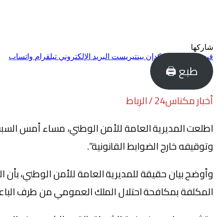
شاركها
فيسبوك
تويتر
لينكدإن
بينتيريست
البريد الإلكتروني
تيلقرام
واتساب
طبع 🖨
أخبار مكناس24 / الرباط
اطلعت المديرية العامة للأمن الوطني، مساء أمس الس
وتوقيفه خارج الضوابط القانونية”.
وأوضح بيان حقيقة للمديرية العامة للأمن الوطني، بأن 
المكلفة بمكافحة احتلال الملك العمومي من طرف الباعة ا