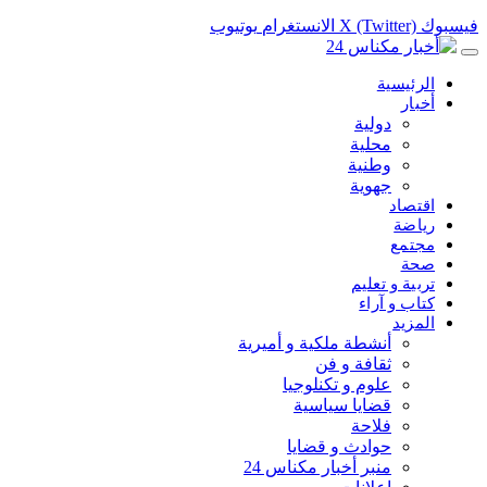
فيسبوك
X (Twitter)
الانستغرام
يوتيوب
الرئيسية
أخبار
دولية
محلية
وطنية
جهوية
اقتصاد
رياضة
مجتمع
صحة
تربية و تعليم
كتاب و آراء
المزيد
أنشطة ملكية و أميرية
ثقافة و فن
علوم و تكنلوجيا
قضايا سياسية
فلاحة
حوادث و قضايا
منبر أخبار مكناس 24