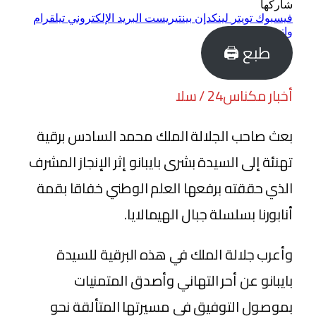
شاركها
فيسبوك
تويتر
لينكدإن
بينتيريست
البريد الإلكتروني
تيلقرام
واتساب
طبع 🖨
أخبار مكناس24 / سلا
بعث صاحب الجلالة الملك محمد السادس برقية
تهنئة إلى السيدة بشرى بايبانو إثر الإنجاز المشرف
الذي حققته برفعها العلم الوطني خفاقا بقمة
أنابورنا بسلسلة جبال الهيمالايا.
وأعرب جلالة الملك في هذه البرقية للسيدة
بايبانو عن أحر التهاني وأصدق المتمنيات
بموصول التوفيق في مسيرتها المتألقة نحو