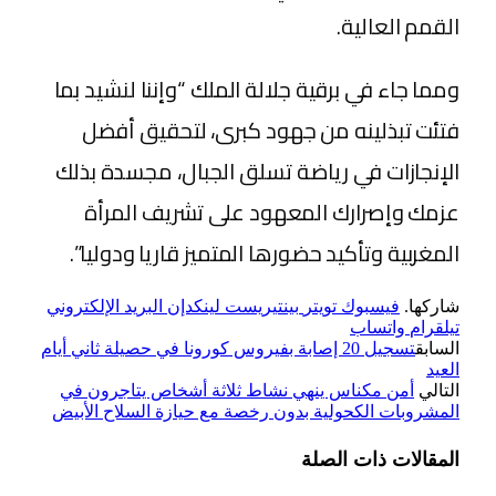
القمم العالية.
ومما جاء في برقية جلالة الملك “وإننا لنشيد بما
فتئت تبذلينه من جهود كبرى، لتحقيق أفضل
الإنجازات في رياضة تسلق الجبال، مجسدة بذلك
عزمك وإصرارك المعهود على تشريف المرأة
المغربية وتأكيد حضورها المتميز قاريا ودوليا”.
شاركها.
فيسبوك
تويتر
بينتيريست
لينكدإن
البريد الإلكتروني
تيلقرام
واتساب
السابق
تسجيل 20 إصابة بفيروس كورونا في حصيلة ثاني أيام
العيد
التالي
أمن مكناس ينهي نشاط ثلاثة أشخاص يتاجرون في
المشروبات الكحولية بدون رخصة مع حيازة السلاح الأبيض
المقالات
ذات الصلة