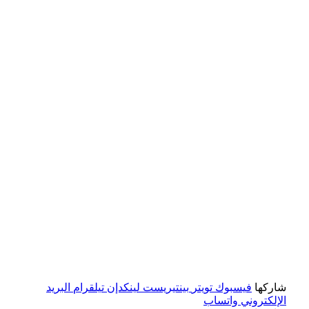
شاركها
فيسبوك
تويتر
بينتيريست
لينكدإن
تيلقرام
البريد
الإلكتروني
واتساب