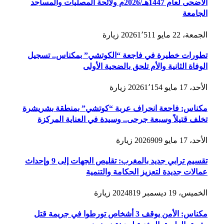
الأضحى لعام 1447هـ/2026م ولائحة المصليات والمساجد
الجامعة
الجمعة، 22 مايو 2026
1٬511
زيارة
تطورات خطيرة في فاجعة “الكوتشي” بمكناس.. تسجيل
الوفاة الثانية والأم تلحق بالضحية الأولى
الأحد، 17 مايو 2026
1٬154
زيارة
مكناس: فاجعة انحراف عربة “كوتشي” بمنطقة بشريشرة
تخلف قتيلاً وسبعة جرحى.. وسيدة في العناية المركزة
الأحد، 17 مايو 2026
909
زيارة
تقسيم ترابي جديد بالمغرب: تقليص الجهات إلى 9 وإحداث
عمالات جديدة لتعزيز الحكامة والتنمية
الخميس، 19 ديسمبر 2024
819
زيارة
مكناس: الأمن يوقف 3 أشخاص تورطوا في جريمة قتل