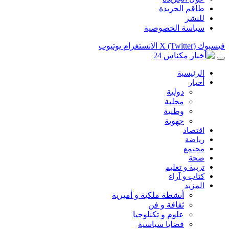
طاقم الجريدة
للنشر
سياسة الخصوصية
فيسبوك
X (Twitter)
الانستغرام
يوتيوب
الرئيسية
أخبار
دولية
محلية
وطنية
جهوية
اقتصاد
رياضة
مجتمع
صحة
تربية و تعليم
كتاب و آراء
المزيد
أنشطة ملكية و أميرية
ثقافة و فن
علوم و تكنلوجيا
قضايا سياسية