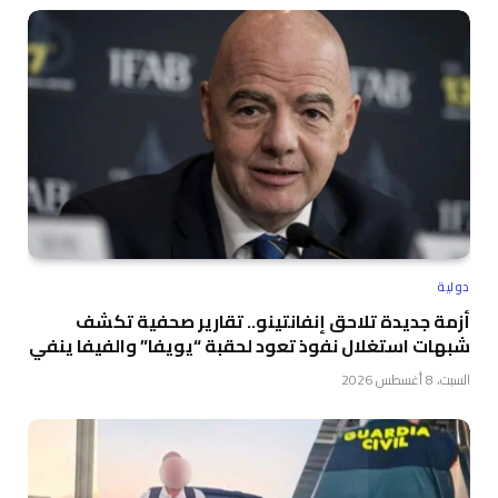
دولية
أزمة جديدة تلاحق إنفانتينو.. تقارير صحفية تكشف
شبهات استغلال نفوذ تعود لحقبة “يويفا” والفيفا ينفي
السبت، 8 أغسطس 2026