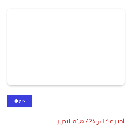
طبع 🖨
أخبار مكناس24 / هيئة التحرير