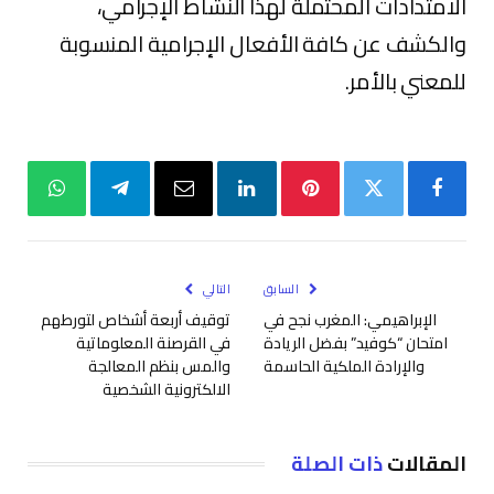
الامتدادات المحتملة لهذا النشاط الإجرامي،
والكشف عن كافة الأفعال الإجرامية المنسوبة
للمعني بالأمر.
فيسبوك
تويتر
بينتيريست
لينكدإن
البريد
تيلقرام
واتساب
الإلكتروني
السابق
التالي
الإبراهيمي: المغرب نجح في
توقيف أربعة أشخاص لتورطهم
امتحان “كوفيد” بفضل الريادة
في القرصنة المعلوماتية
والإرادة الملكية الحاسمة
والمس بنظم المعالجة
الالكترونية الشخصية
المقالات
ذات الصلة