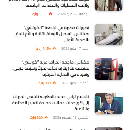
ولائحة المصليات والمساجد الجامعة
الجمعة، 22 مايو 2026
1٬511
زيارة
تطورات خطيرة في فاجعة “الكوتشي”
بمكناس.. تسجيل الوفاة الثانية والأم تلحق
بالضحية الأولى
الأحد، 17 مايو 2026
1٬154
زيارة
مكناس: فاجعة انحراف عربة “كوتشي”
بمنطقة بشريشرة تخلف قتيلاً وسبعة جرحى..
وسيدة في العناية المركزة
الأحد، 17 مايو 2026
909
زيارة
تقسيم ترابي جديد بالمغرب: تقليص الجهات
إلى 9 وإحداث عمالات جديدة لتعزيز الحكامة
والتنمية
الخميس، 19 ديسمبر 2024
820
زيارة