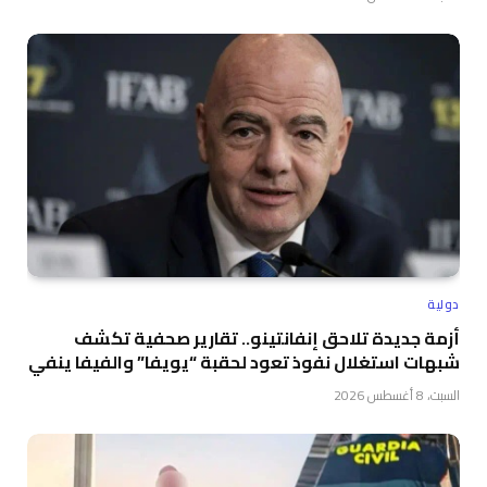
دولية
أزمة جديدة تلاحق إنفانتينو.. تقارير صحفية تكشف
شبهات استغلال نفوذ تعود لحقبة “يويفا” والفيفا ينفي
السبت، 8 أغسطس 2026