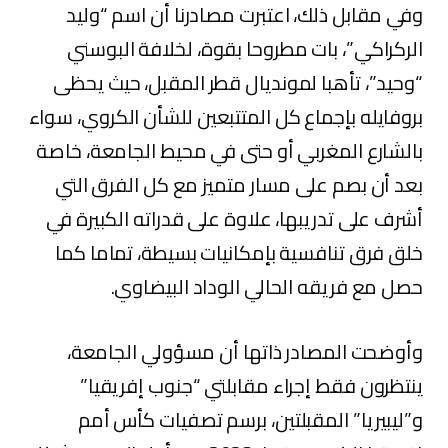
وفي مقابل ذلك، اعتبرت مصادرنا أن اسم “وليد
الركراكي”، بات مطروحا بقوة، لخلافة البوسني
“وحيد”، تأهبا لمونديال قطر المقبل، حيث يحظى
بروفايله بإجماع كل المتتبعين للشأن الكروي، سواء
بالشارع المغربي أو حتى في محيط الجامعة، خاصة
بعد أن بصم على مسار متميز مع كل الفرق التي
أشرف على تدريبها، علاوة على قدراته الكبيرة في
خلق فرق تنافسية بإمكانيات بسيطة، تماما كما
حصل مع فريقه الحالي الوداد البيضاوي.
وأوضحت المصادر ذاتها أن مسؤولي الجامعة،
ينتظرون فقط إجراء مقابلتي “جنوب إفريقيا”
و”ليبيريا” المقبلتين، برسم تصفيات كأس أمم