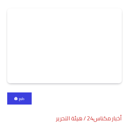
طبع 🖨
أخبار مكناس24 / هيئة التحرير