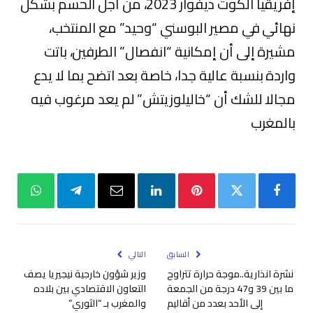
إفريقيا الكوت ديفوار 2023، من أجل الحسم بشكل
نهائي في مصير البوسني “وحيد” مع المنتخب،
مشيرة إلى أن إمكانية “انفصال” الطرفين، باتت
واردة بنسبة عالية جدا، خاصة بعد اتضح بما لا يدع
مجالا للشك أن “خاليلوزيتش” لم يعد مرغوب فيه
بالمغرب
فيسبوك
تويتر
بينتيريست
لينكدإن
البريد
تيلقرام
واتساب
الإلكتروني
السابق
التالي
نشرة انذارية..موجة حرارة تتراوح
وزير شؤون خارجية نيجيريا يصف
ما بين 39 و47 درجة من الجمعة
التعاون الاقتصادي بين بلاده
إلى الأحد بعدد من أقاليم
والمغرب بـ “الثوري”