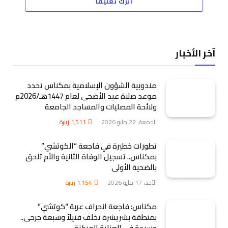
اترك تعليقاً
آخر الأخبار
مندوبية الشؤون الإسلامية بمكناس تحدد
موعد صلاة عيد الأضحى لعام 1447هـ/2026م
ولائحة المصليات والمساجد الجامعة
الجمعة، 22 مايو 2026
1٬511
زيارة
تطورات خطيرة في فاجعة “الكوتشي”
بمكناس.. تسجيل الوفاة الثانية والأم تلحق
بالضحية الأولى
الأحد، 17 مايو 2026
1٬154
زيارة
مكناس: فاجعة انحراف عربة “كوتشي”
بمنطقة بشريشرة تخلف قتيلاً وسبعة جرحى..
وسيدة في العناية المركزة