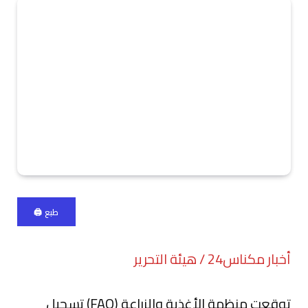
طبع 🖨
أخبار مكناس24 / هيئة التحرير
توقعت منظمة الأغذية والزراعة (FAO) تسجيل