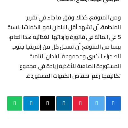
ومن المتوقع، كذلك وفق ما جاء في تقرير
المنظمة، أن تشهد أقل البلدان نموا انكماشا بنسبة
5 في المائة في فاتورة وارداتها الغذائية هذا العام،
بينما من المتوقع أن تسجل كل من إفريقيا جنوب
الصحراء الكبرى ومجموعة البلدان النامية
المستوردة الصافية للأغذية زيادة في مجموع
تكاليفها رغم انخفاض الكميات المستوردة.
فيسبوك
تويتر
بينتيريست
لينكدإن
البريد
تيلقرام
واتساب
الإلكتروني