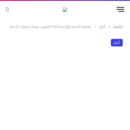
الرئيسية
أخبار
منظمة الأغذية والزراعة (FAO) المغرب سيحتاج لاستراد 62 مليون قنطار من القمح
»
»
أخبار