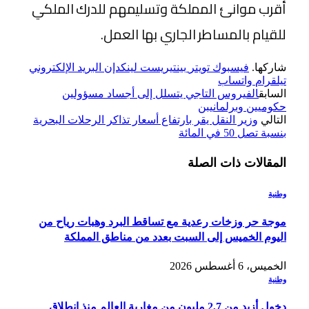
أقرب موانئ المملكة وتسليمهم للدرك الملكي
للقيام بالمساطر الجاري بها العمل.
شاركها.
فيسبوك
تويتر
بينتيريست
لينكدإن
البريد الإلكتروني
تيلقرام
واتساب
السابق
الفيروس التاجي يتسلل إلى أجساد مسؤولين
حكوميين وبرلمانيبن
التالي
وزير النقل يقر بارتفاع أسعار تذاكر الرحلات البحرية
بنسبة تصل 50 في المائة
المقالات
ذات الصلة
وطنية
موجة حر وزخات رعدية مع تساقط البرد وهبات رياح من
اليوم الخميس إلى السبت بعدد من مناطق المملكة
الخميس، 6 أغسطس 2026
وطنية
دخول أزيد من 2,7 مليون من مغاربة العالم منذ انطلاق