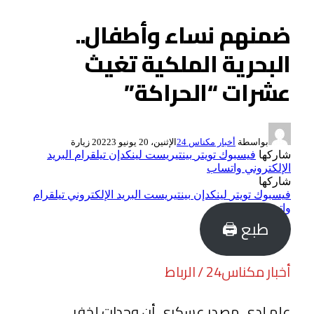
ضمنهم نساء وأطفال..
البحرية الملكية تغيث
عشرات “الحراكة”
بواسطة
أخبار مكناس 24
الإثنين، 20 يونيو 2022
3
زيارة
شاركها
فيسبوك
تويتر
بينتيريست
لينكدإن
تيلقرام
البريد
الإلكتروني
واتساب
شاركها
فيسبوك
تويتر
لينكدإن
بينتيريست
البريد الإلكتروني
تيلقرام
واتساب
طبع 🖨
أخبار مكناس24 / الرباط
علم لدى مصدر عسكري أن وحدات لخفر