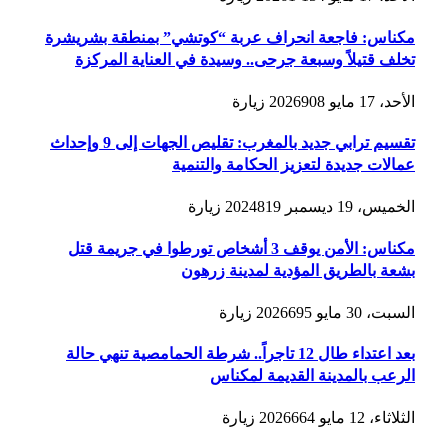
مكناس: فاجعة انحراف عربة “كوتشي” بمنطقة بشريشرة
تخلف قتيلاً وسبعة جرحى.. وسيدة في العناية المركزة
الأحد، 17 مايو 2026
908
زيارة
تقسيم ترابي جديد بالمغرب: تقليص الجهات إلى 9 وإحداث
عمالات جديدة لتعزيز الحكامة والتنمية
الخميس، 19 ديسمبر 2024
819
زيارة
مكناس: الأمن يوقف 3 أشخاص تورطوا في جريمة قتل
بشعة بالطريق المؤدية لمدينة زرهون
السبت، 30 مايو 2026
695
زيارة
بعد اعتداء طال 12 تاجراً.. شرطة الحمامصية تنهي حالة
الرعب بالمدينة القديمة لمكناس
الثلاثاء، 12 مايو 2026
664
زيارة