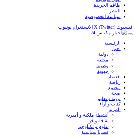
طاقم الجريدة
للنشر
سياسة الخصوصية
فيسبوك
X (Twitter)
الانستغرام
يوتيوب
الرئيسية
أخبار
دولية
محلية
وطنية
جهوية
اقتصاد
رياضة
مجتمع
صحة
تربية و تعليم
كتاب و آراء
المزيد
أنشطة ملكية و أميرية
ثقافة و فن
علوم و تكنلوجيا
قضايا سياسية