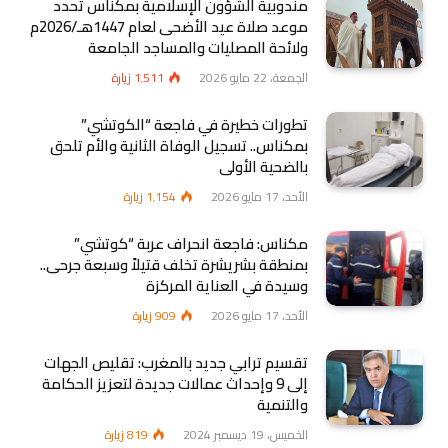
مندوبية الشؤون الإسلامية بمكناس تحدد
موعد صلاة عيد الأضحى لعام 1447هـ/2026م
ولائحة المصليات والمساجد الجامعة
الجمعة، 22 مايو 2026
1٬511
زيارة
تطورات خطيرة في فاجعة “الكوتشي”
بمكناس.. تسجيل الوفاة الثانية والأم تلحق
بالضحية الأولى
الأحد، 17 مايو 2026
1٬154
زيارة
مكناس: فاجعة انحراف عربة “كوتشي”
بمنطقة بشريشرة تخلف قتيلاً وسبعة جرحى..
وسيدة في العناية المركزة
الأحد، 17 مايو 2026
909
زيارة
تقسيم ترابي جديد بالمغرب: تقليص الجهات
إلى 9 وإحداث عمالات جديدة لتعزيز الحكامة
والتنمية
الخميس، 19 ديسمبر 2024
819
زيارة