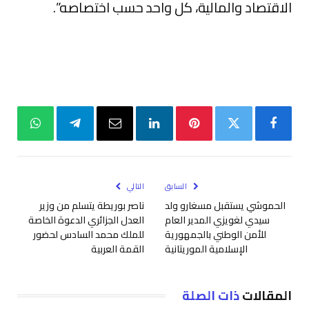
الاقتصاد والمالية، كل واحد حسب اختصاصه”.
فيسبوك
تويتر
بينتيريست
لينكدإن
البريد
تيلقرام
واتساب
الإلكتروني
السابق
التالي
الحموشي يستقبل مسغارو ولد
ناصر بوريطة يتسلم من وزير
سيدي لغويزي المدير العام
العدل الجزائري الدعوة الخاصة
للأمن الوطني بالجمهورية
للملك محمد السادس لحضور
الإسلامية الموريتانية
القمة العربية
المقالات
ذات الصلة