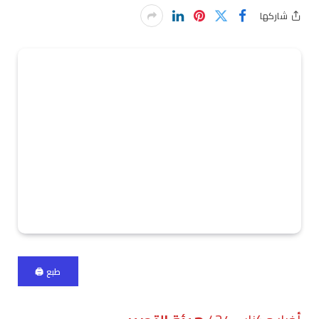
شاركها
طبع 🖨