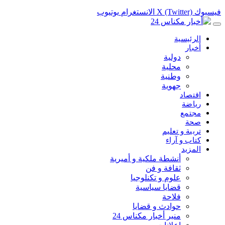
فيسبوك
X (Twitter)
الانستغرام
يوتيوب
الرئيسية
أخبار
دولية
محلية
وطنية
جهوية
اقتصاد
رياضة
مجتمع
صحة
تربية و تعليم
كتاب و آراء
المزيد
أنشطة ملكية و أميرية
ثقافة و فن
علوم و تكنلوجيا
قضايا سياسية
فلاحة
حوادث و قضايا
منبر أخبار مكناس 24