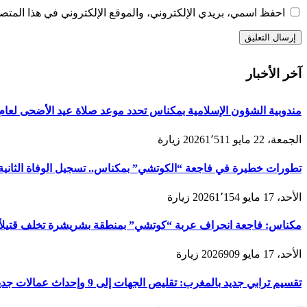
احفظ اسمي، بريدي الإلكتروني، والموقع الإلكتروني في هذا المتصف
آخر الأخبار
مندوبية الشؤون الإسلامية بمكناس تحدد موعد صلاة عيد الأضحى لعام 1447هـ/2026م ولائحة المصليات والمساجد الجامع
الجمعة، 22 مايو 2026
1٬511
زيارة
تطورات خطيرة في فاجعة “الكوتشي” بمكناس.. تسجيل الوفاة الثانية و
الأحد، 17 مايو 2026
1٬154
زيارة
مكناس: فاجعة انحراف عربة “كوتشي” بمنطقة بشريشرة تخلف قتيلاً 
الأحد، 17 مايو 2026
909
زيارة
تقسيم ترابي جديد بالمغرب: تقليص الجهات إلى 9 وإحداث عمالات جديدة لتعزيز الحكامة والتنمية