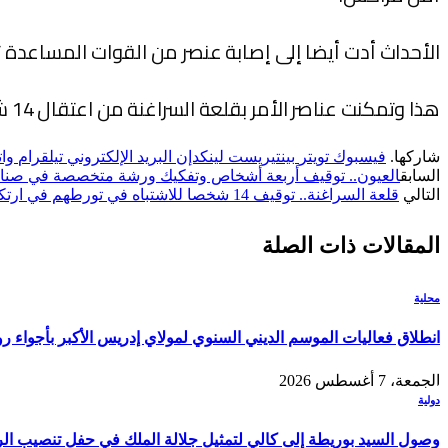
الأحداث أدت أيضا إلى إصابة عنصر من القوات المساعدة 
هذا وتمكنت عناصر الأمر بقلعة السراغنة من اعتقال 14 شخص على خلفية أعمال الشغب المذكورة.
شاركها.
فيسبوك
تويتر
بينتيريست
لينكدإن
البريد الإلكتروني
تيلقرام
وا
السابق
العيون.. توقيف أربعة أشخاص وتفكيك ورشة متخصصة في صناعة 
التالي
قلعة السراغنة.. توقيف 14 شخصا للاشتباه في تورطهم في ارتكاب أعمال الشغب وإلحاق خسائر مادية بممتلكات عامة وخاصة.
المقالات
ذات الصلة
محلية
انطلاق فعاليات الموسم الديني السنوي لمولاي إدريس الأكبر بأجواء ر
الجمعة، 7 أغسطس 2026
دولية
وصول السيد بوريطة إلى كالي لتمثيل جلالة الملك في حفل تنصيب الر