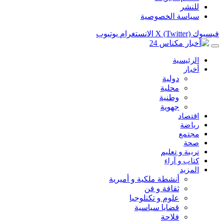
للنشر
سياسة الخصوصية
فيسبوك
X (Twitter)
الانستغرام
يوتيوب
الرئيسية
أخبار
دولية
محلية
وطنية
جهوية
اقتصاد
رياضة
مجتمع
صحة
تربية و تعليم
كتاب و آراء
المزيد
أنشطة ملكية و أميرية
ثقافة و فن
علوم و تكنلوجيا
قضايا سياسية
فلاحة