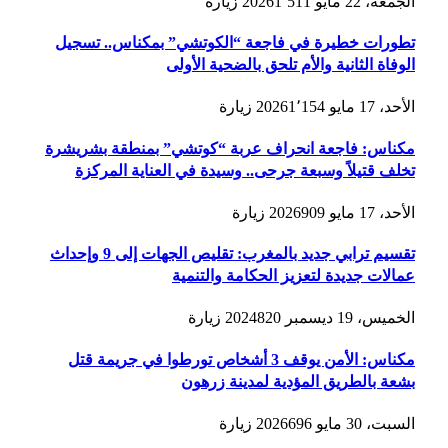
الجمعة، 22 مايو 2026
1٬511
زيارة
تطورات خطيرة في فاجعة “الكوتشي” بمكناس.. تسجيل
الوفاة الثانية والأم تلحق بالضحية الأولى
الأحد، 17 مايو 2026
1٬154
زيارة
مكناس: فاجعة انحراف عربة “كوتشي” بمنطقة بشريشرة
تخلف قتيلاً وسبعة جرحى.. وسيدة في العناية المركزة
الأحد، 17 مايو 2026
909
زيارة
تقسيم ترابي جديد بالمغرب: تقليص الجهات إلى 9 وإحداث
عمالات جديدة لتعزيز الحكامة والتنمية
الخميس، 19 ديسمبر 2024
820
زيارة
مكناس: الأمن يوقف 3 أشخاص تورطوا في جريمة قتل
بشعة بالطريق المؤدية لمدينة زرهون
السبت، 30 مايو 2026
696
زيارة