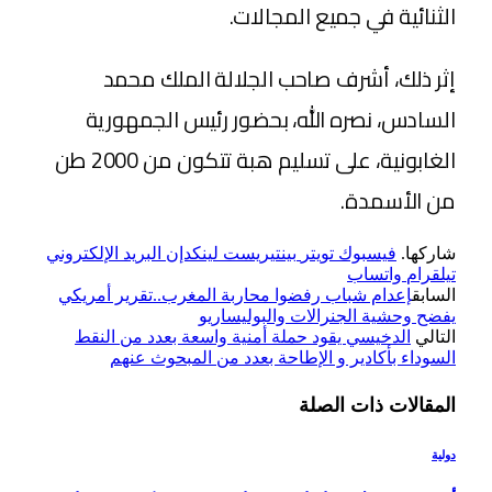
الثنائية في جميع المجالات.
إثر ذلك، أشرف صاحب الجلالة الملك محمد
السادس، نصره الله، بحضور رئيس الجمهورية
الغابونية، على تسليم هبة تتكون من 2000 طن
من الأسمدة.
شاركها.
فيسبوك
تويتر
بينتيريست
لينكدإن
البريد الإلكتروني
تيلقرام
واتساب
السابق
إعدام شباب رفضوا محاربة المغرب..تقرير أمريكي
يفضح وحشية الجنرالات والبوليساريو
التالي
الدخيسي يقود حملة أمنية واسعة بعدد من النقط
السوداء بأكادير و الإطاحة بعدد من المبحوث عنهم
المقالات
ذات الصلة
دولية