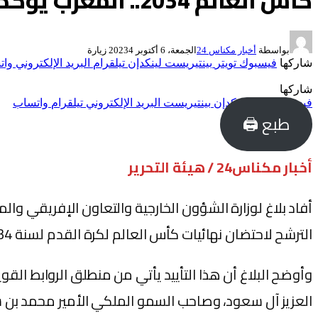
كأس العالم 2034.. المغرب يؤكد دعمه التام لملف السعودية
بواسطة
أخبار مكناس 24
الجمعة، 6 أكتوبر 2023
4
زيارة
شاركها
فيسبوك
تويتر
بينتيريست
لينكدإن
تيلقرام
البريد الإلكتروني
وات
شاركها
فيسبوك
تويتر
لينكدإن
بينتيريست
البريد الإلكتروني
تيلقرام
واتساب
طبع 🖨
أخبار مكناس24 / هيئة التحرير
أفاد بلاغ لوزارة الشؤون الخارجية والتعاون الإفريقي وال
الترشح لاحتضان نهائيات كأس العالم لكرة القدم لسنة 2034.
وأوضح البلاغ أن هذا التأييد يأتي من منطلق الروابط الق
العزيز آل سعود، وصاحب السمو الملكي الأمير محمد بن س