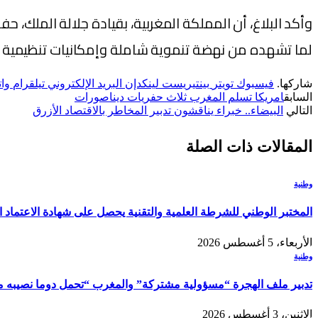
وأكد البلاغ، أن المملكة المغربية، بقيادة جلالة الملك، 
لما تشهده من نهضة تنموية شاملة وإمكانيات تنظيمية 
شاركها.
فيسبوك
تويتر
بينتيريست
لينكدإن
البريد الإلكتروني
تيلقرام
وا
السابق
امريكا تسلم المغرب ثلاث حفريات ديناصورات
التالي
البيضاء.. خبراء يناقشون تدبير المخاطر بالاقتصاد الأزرق
المقالات
ذات الصلة
وطنية
المختبر الوطني للشرطة العلمية والتقنية يحصل على شهادة الاعتماد الدولي “ISO/CEI 17025” في مختلف التخصصات والخ
الأربعاء، 5 أغسطس 2026
وطنية
تدبير ملف الهجرة “مسؤولية مشتركة” والمغرب “تحمل دوما نصيبه من
الإثنين، 3 أغسطس 2026