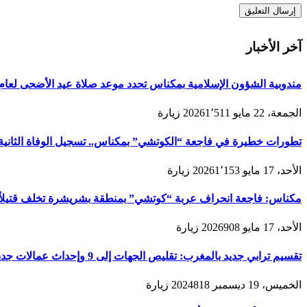
آخر الأخبار
مندوبية الشؤون الإسلامية بمكناس تحدد موعد صلاة عيد الأضحى لعام 1447هـ/2026م ولائحة المصليات والمساجد الجامع
الجمعة، 22 مايو 2026
1٬511
زيارة
تطورات خطيرة في فاجعة “الكوتشي” بمكناس.. تسجيل الوفاة الثانية و
الأحد، 17 مايو 2026
1٬153
زيارة
مكناس: فاجعة انحراف عربة “كوتشي” بمنطقة بشريشرة تخلف قتيلاً 
الأحد، 17 مايو 2026
908
زيارة
تقسيم ترابي جديد بالمغرب: تقليص الجهات إلى 9 وإحداث عمالات جديدة لتعزيز الحكامة والتنمية
الخميس، 19 ديسمبر 2024
818
زيارة