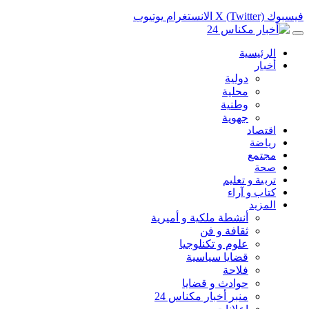
فيسبوك
X (Twitter)
الانستغرام
يوتيوب
الرئيسية
أخبار
دولية
محلية
وطنية
جهوية
اقتصاد
رياضة
مجتمع
صحة
تربية و تعليم
كتاب و آراء
المزيد
أنشطة ملكية و أميرية
ثقافة و فن
علوم و تكنلوجيا
قضايا سياسية
فلاحة
حوادث و قضايا
منبر أخبار مكناس 24