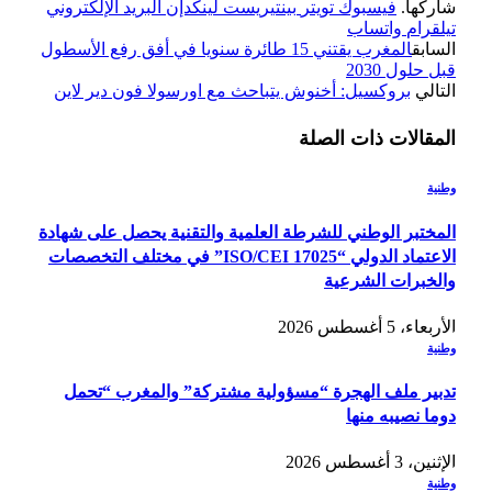
شاركها.
فيسبوك
تويتر
بينتيريست
لينكدإن
البريد الإلكتروني
تيلقرام
واتساب
السابق
المغرب يقتني 15 طائرة سنويا في أفق رفع الأسطول
قبل حلول 2030
التالي
بروكسيل: أخنوش يتباحث مع اورسولا فون دير لاين
المقالات
ذات الصلة
وطنية
المختبر الوطني للشرطة العلمية والتقنية يحصل على شهادة
الاعتماد الدولي “ISO/CEI 17025” في مختلف التخصصات
والخبرات الشرعية
الأربعاء، 5 أغسطس 2026
وطنية
تدبير ملف الهجرة “مسؤولية مشتركة” والمغرب “تحمل
دوما نصيبه منها
الإثنين، 3 أغسطس 2026
وطنية