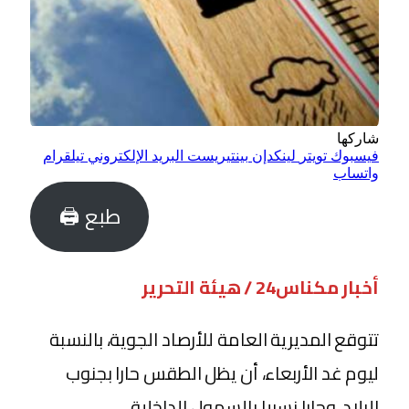
شاركها
فيسبوك
تويتر
لينكدإن
بينتيريست
البريد الإلكتروني
تيلقرام
واتساب
طبع 🖨
أخبار مكناس24 / هيئة التحرير
تتوقع المديرية العامة للأرصاد الجوية، بالنسبة
ليوم غد الأربعاء، أن يظل الطقس حارا بجنوب
البلاد، وحارا نسبيا بالسهول الداخلية.