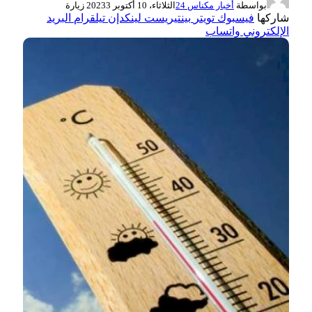
بواسطة
أخبار مكناس 24
الثلاثاء، 10 أكتوبر 2023
3
زيارة
شاركها
فيسبوك
تويتر
بينتيريست
لينكدإن
تيلقرام
البريد
الإلكتروني
واتساب