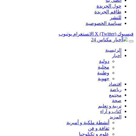
اتصل بنا
حول الجريدة
طاقم الجريدة
للنشر
سياسة الخصوصية
فيسبوك
X (Twitter)
الانستغرام
يوتيوب
الرئيسية
أخبار
دولية
محلية
وطنية
جهوية
اقتصاد
رياضة
مجتمع
صحة
تربية و تعليم
كتاب و آراء
المزيد
أنشطة ملكية و أميرية
ثقافة و فن
علوم و تكنلوجيا