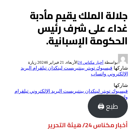
جلالة الملك يقيم مأدبة
غداء على شرف رئيس
الحكومة الإسبانية.
بواسطة
أخبار مكناس 24
الأربعاء، 21 فبراير 2024
6
زيارة
شاركها
فيسبوك
تويتر
بينتيريست
لينكدإن
تيلقرام
البريد
الإلكتروني
واتساب
شاركها
فيسبوك
تويتر
لينكدإن
بينتيريست
البريد الإلكتروني
تيلقرام
واتساب
طبع 🖨
أخبار مكناس 24/ هيئة التحرير