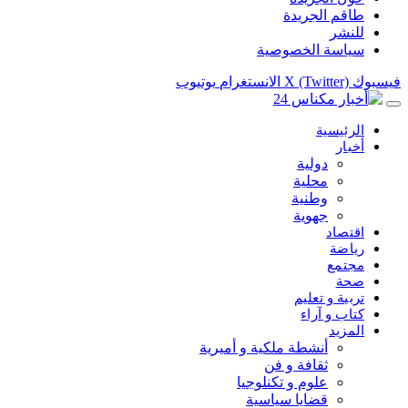
طاقم الجريدة
للنشر
سياسة الخصوصية
فيسبوك
X (Twitter)
الانستغرام
يوتيوب
الرئيسية
أخبار
دولية
محلية
وطنية
جهوية
اقتصاد
رياضة
مجتمع
صحة
تربية و تعليم
كتاب و آراء
المزيد
أنشطة ملكية و أميرية
ثقافة و فن
علوم و تكنلوجيا
قضايا سياسية