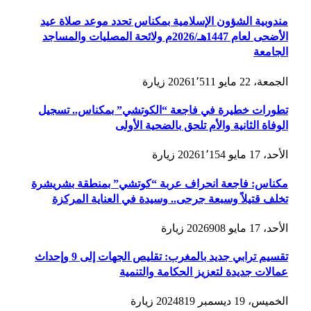
مندوبية الشؤون الإسلامية بمكناس تحدد موعد صلاة عيد
الأضحى لعام 1447هـ/2026م ولائحة المصليات والمساجد
الجامعة
الجمعة، 22 مايو 2026
1٬511
زيارة
تطورات خطيرة في فاجعة “الكوتشي” بمكناس.. تسجيل
الوفاة الثانية والأم تلحق بالضحية الأولى
الأحد، 17 مايو 2026
1٬154
زيارة
مكناس: فاجعة انحراف عربة “كوتشي” بمنطقة بشريشرة
تخلف قتيلاً وسبعة جرحى.. وسيدة في العناية المركزة
الأحد، 17 مايو 2026
908
زيارة
تقسيم ترابي جديد بالمغرب: تقليص الجهات إلى 9 وإحداث
عمالات جديدة لتعزيز الحكامة والتنمية
الخميس، 19 ديسمبر 2024
819
زيارة