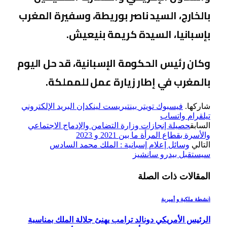
بالخارج، السيد ناصر بوريطة، وسفيرة المغرب
بإسبانيا، السيدة كريمة بنيعيش.
وكان رئيس الحكومة الإسبانية، قد حل اليوم
بالمغرب في إطار زيارة عمل للمملكة.
شاركها.
فيسبوك
تويتر
بينتيريست
لينكدإن
البريد الإلكتروني
تيلقرام
واتساب
السابق
حصيلة إنجازات وزارة التضامن والإدماج الاجتماعي
والأسرة بقطاع المرأة ما بين 2021 و 2023
التالي
وسائل إعلام إسبانية : الملك محمد السادس
سيستقبل بيدرو سانشيز
المقالات
ذات الصلة
أنشطة ملكية و أميرية
الرئيس الأمريكي دونالد ترامب يهنئ جلالة الملك بمناسبة