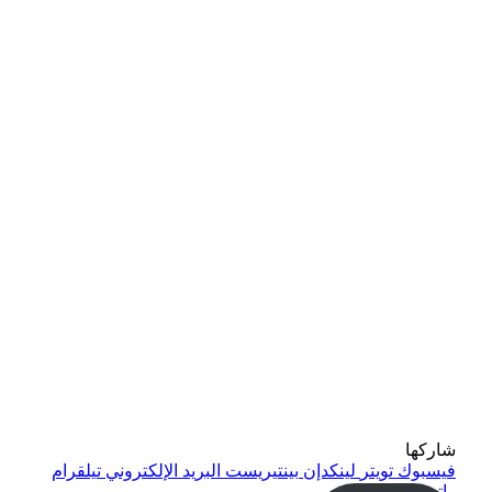
شاركها
فيسبوك
تويتر
لينكدإن
بينتيريست
البريد الإلكتروني
تيلقرام
واتساب