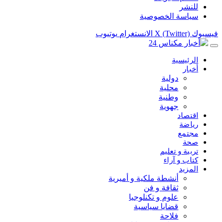
للنشر
سياسة الخصوصية
فيسبوك
X (Twitter)
الانستغرام
يوتيوب
الرئيسية
أخبار
دولية
محلية
وطنية
جهوية
اقتصاد
رياضة
مجتمع
صحة
تربية و تعليم
كتاب و آراء
المزيد
أنشطة ملكية و أميرية
ثقافة و فن
علوم و تكنلوجيا
قضايا سياسية
فلاحة