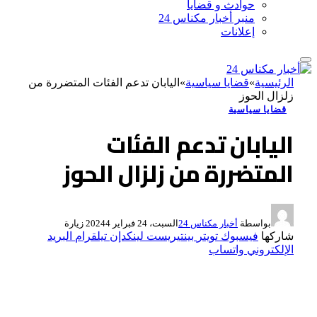
حوادث و قضايا
منبر أخبار مكناس 24
إعلانات
الرئيسية
»
قضايا سياسية
»
اليابان تدعم الفئات المتضررة من
زلزال الحوز
قضايا سياسية
اليابان تدعم الفئات
المتضررة من زلزال الحوز
بواسطة
أخبار مكناس 24
السبت، 24 فبراير 2024
4
زيارة
شاركها
فيسبوك
تويتر
بينتيريست
لينكدإن
تيلقرام
البريد
الإلكتروني
واتساب