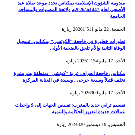
مندوبية الشؤون الإسلامية بمكناس تحدد موعد صلاة عيد
الأضحى لعام 1447هـ/2026م ولائحة المصليات والمساجد
الجامعة
الجمعة، 22 مايو 2026
1٬511
زيارة
تطورات خطيرة في فاجعة “الكوتشي” بمكناس.. تسجيل
الوفاة الثانية والأم تلحق بالضحية الأولى
الأحد، 17 مايو 2026
1٬154
زيارة
مكناس: فاجعة انحراف عربة “كوتشي” بمنطقة بشريشرة
تخلف قتيلاً وسبعة جرحى.. وسيدة في العناية المركزة
الأحد، 17 مايو 2026
909
زيارة
تقسيم ترابي جديد بالمغرب: تقليص الجهات إلى 9 وإحداث
عمالات جديدة لتعزيز الحكامة والتنمية
الخميس، 19 ديسمبر 2024
820
زيارة