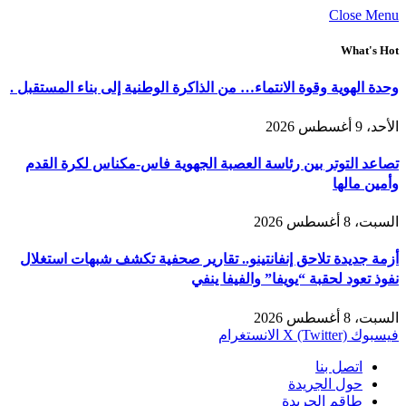
Close Menu
What's Hot
وحدة الهوية وقوة الانتماء… من الذاكرة الوطنية إلى بناء المستقبل .
الأحد، 9 أغسطس 2026
تصاعد التوتر بين رئاسة العصبة الجهوية فاس-مكناس لكرة القدم
وأمين مالها
السبت، 8 أغسطس 2026
أزمة جديدة تلاحق إنفانتينو.. تقارير صحفية تكشف شبهات استغلال
نفوذ تعود لحقبة “يويفا” والفيفا ينفي
السبت، 8 أغسطس 2026
فيسبوك
X (Twitter)
الانستغرام
اتصل بنا
حول الجريدة
طاقم الجريدة