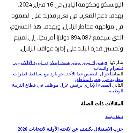
اليونسكو وحكومة اليابان في 16 فبراير 2024،
بهدف دعم المغرب في تعزيز قدرته على الصمود
في مواجهة مخاطر الزلازل. ويهدف هذا المشروع،
الذي سيجمع 894,087 دولارًا أمريكيًا، إلى تقييم
وتحسين قدرة البلاد على إدارة عواقب الزلازل.
شاركها.
فيسبوك
تويتر
بينتيريست
لينكدإن
البريد الإلكتروني
تيلقرام
واتساب
السابق
أحوال الطقس غدا الأحد..جو بارد مع تساقط قطرات
مطرية في بعض المناطق
التالي
القضاء الإداري يرفض عزل موظف في قطاع التربية
الوطنية
المقالات
ذات الصلة
قضايا سياسية
حزب الاستقلال يكشف عن لائحته الأولية لانتخابات 2026