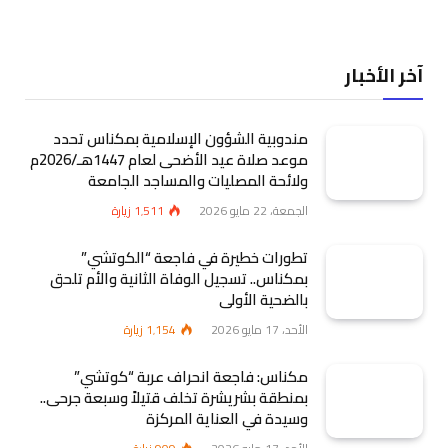
آخر الأخبار
مندوبية الشؤون الإسلامية بمكناس تحدد
موعد صلاة عيد الأضحى لعام 1447هـ/2026م
ولائحة المصليات والمساجد الجامعة
الجمعة، 22 مايو 2026
1٬511
زيارة
تطورات خطيرة في فاجعة “الكوتشي”
بمكناس.. تسجيل الوفاة الثانية والأم تلحق
بالضحية الأولى
الأحد، 17 مايو 2026
1٬154
زيارة
مكناس: فاجعة انحراف عربة “كوتشي”
بمنطقة بشريشرة تخلف قتيلاً وسبعة جرحى..
وسيدة في العناية المركزة