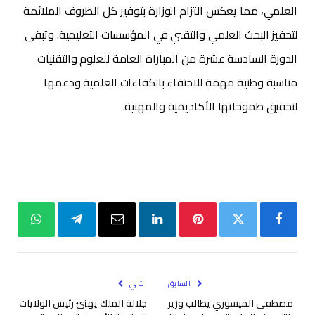
العلمي، مما يعكس التزام الوزارة بتوفير كل الظروف الملائمة
لتحفيز البحث العلمي والتقني في المؤسسات التعليمية. وتبقى
الدورة السادسة عشرة من المباراة العامة للعلوم والتقنيات
مناسبة وطنية مهمة للاحتفاء بالكفاءات العلمية ودعمها
لتحقيق طموحاتها الأكاديمية والمهنية.
فيسبوك
تويتر
بينتيريست
لينكدإن
البريد
تيلقرام
واتساب
الإلكتروني
السابق
التالي
مصطفى الميسوري يطالب وزير
جلالة الملك يهنئ رئيس الولايات