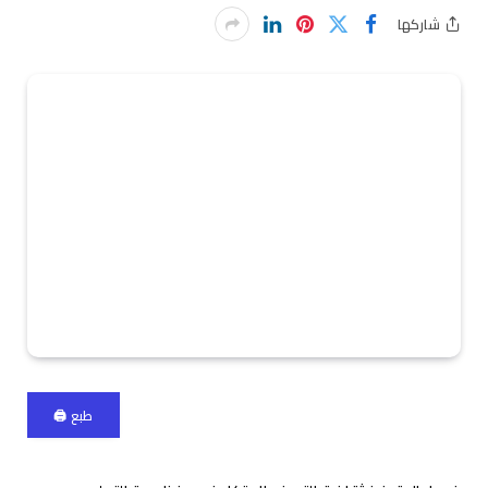
شاركها
طبع 🖨