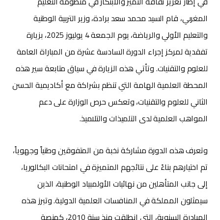
في إطار تعزيز ثقافة التميز والابتكار في منظومة التعليم
المغربي، قام السيد محمد سعد برادة، وزير التربية الوطنية
والتعليم الأولي والرياضة، يوم الجمعة 4 يوليوز 2025، بزيارة
تفقدية لمركز إجراء الدورة السادسة عشرة من المباراة العامة
للعلوم والتقنيات. وتأتي هذه الزيارة في سياق متابعة سير هذه
المحطة العلمية الهامة التي تنظم بشراكة مع أكاديمية الحسن
الثاني للعلوم والتقنيات، وتعكس حرص الوزارة على دعم
المواهب العلمية لدى التلميذات والتلاميذ.
وتعرف هذه الدورة مشاركة نخبة من المتفوقين وطنياً وجهوياً،
تم اختيارهم بناءً على نتائجهم المتميزة في امتحانات البكالوريا،
إلى جانب المتأهلين من نهائيات الأولمبياد الوطنية، الذين
سيمثلون المملكة في المنافسات العلمية الدولية. وتبرز هذه
المبادرة السنوية، التي انطلقت منذ سنة 2010، كمنصة