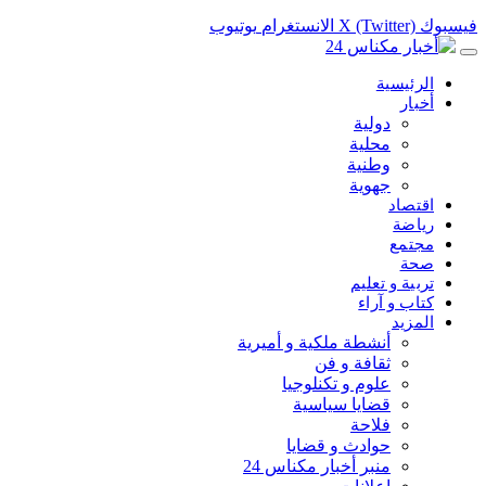
فيسبوك
X (Twitter)
الانستغرام
يوتيوب
الرئيسية
أخبار
دولية
محلية
وطنية
جهوية
اقتصاد
رياضة
مجتمع
صحة
تربية و تعليم
كتاب و آراء
المزيد
أنشطة ملكية و أميرية
ثقافة و فن
علوم و تكنلوجيا
قضايا سياسية
فلاحة
حوادث و قضايا
منبر أخبار مكناس 24