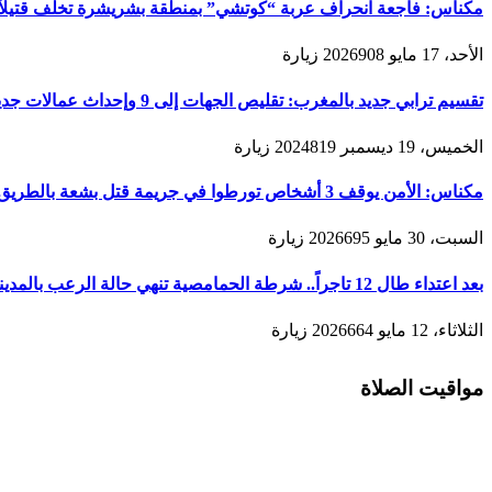
مكناس: فاجعة انحراف عربة “كوتشي” بمنطقة بشريشرة تخلف قتيلاً 
الأحد، 17 مايو 2026
908
زيارة
تقسيم ترابي جديد بالمغرب: تقليص الجهات إلى 9 وإحداث عمالات جديدة لتعزيز الحكامة والتنمية
الخميس، 19 ديسمبر 2024
819
زيارة
مكناس: الأمن يوقف 3 أشخاص تورطوا في جريمة قتل بشعة بالطريق المؤدية لمدينة زرهون
السبت، 30 مايو 2026
695
زيارة
بعد اعتداء طال 12 تاجراً.. شرطة الحمامصية تنهي حالة الرعب بالمدينة القديمة لمكناس
الثلاثاء، 12 مايو 2026
664
زيارة
مواقيت الصلاة