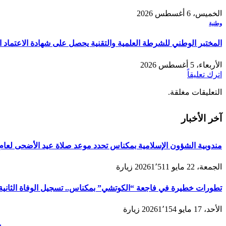
الخميس، 6 أغسطس 2026
وطنية
المختبر الوطني للشرطة العلمية والتقنية يحصل على شهادة الاعتماد الدولي “ISO/CEI 17025” في مختلف التخصصات والخ
الأربعاء، 5 أغسطس 2026
اترك تعليقاً
التعليقات مغلقة.
آخر الأخبار
مندوبية الشؤون الإسلامية بمكناس تحدد موعد صلاة عيد الأضحى لعام 1447هـ/2026م ولائحة المصليات والمساجد الجامع
الجمعة، 22 مايو 2026
1٬511
زيارة
تطورات خطيرة في فاجعة “الكوتشي” بمكناس.. تسجيل الوفاة الثانية و
الأحد، 17 مايو 2026
1٬154
زيارة