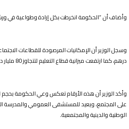
وأضاف أن “الحكومة انخرطت بكل إرادة وطواعية في ورش
درهم، كما ارتفعت ميزانية قطاع التعليم لتتجاوز 80 مليار درهم بعدما كانت في حدود 50 مليار درهم.
وأكد الوزير أن هذه الأرقام تعكس وعي الحكومة بحجم التأ
على المجتمع، ويعيد للمستشفى العمومي والمدرسة العموم
الوطنية والدينية والمجتمعية.