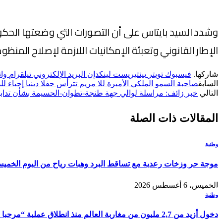
وشدد السيد بايتاس على أن التصورات التي وضعتها الحك
الإطار القانوني وتعبئة الإمكانيات اللازمة لإصلاح المن
شاركها.
فيسبوك
تويتر
بينتيريست
لينكدإن
البريد الإلكتروني
تيلقرام
وا
السابق
صاحبة السمو الملكي الأميرة للا مريم تترأس حفلا دينيا إحياء ل
التالي
خبر زائف: مراسلة لوالي جهة طنجة-تطوان-الحسيمة بشأن تدابي
المقالات
ذات الصلة
وطنية
موجة حر وزخات رعدية مع تساقط البرد وهبات رياح من اليوم الخمي
الخميس، 6 أغسطس 2026
وطنية
دخول أزيد من 2,7 مليون من مغاربة العالم منذ انطلاق عملية “مرحبا 2026”