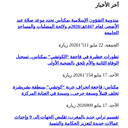
آخر الأخبار
مندوبية الشؤون الإسلامية بمكناس تحدد موعد صلاة عيد
الأضحى لعام 1447هـ/2026م ولائحة المصليات والمساجد
الجامعة
الجمعة، 22 مايو 2026
1٬511
زيارة
تطورات خطيرة في فاجعة “الكوتشي” بمكناس.. تسجيل
الوفاة الثانية والأم تلحق بالضحية الأولى
الأحد، 17 مايو 2026
1٬154
زيارة
مكناس: فاجعة انحراف عربة “كوتشي” بمنطقة بشريشرة
تخلف قتيلاً وسبعة جرحى.. وسيدة في العناية المركزة
الأحد، 17 مايو 2026
909
زيارة
تقسيم ترابي جديد بالمغرب: تقليص الجهات إلى 9 وإحداث
عمالات جديدة لتعزيز الحكامة والتنمية