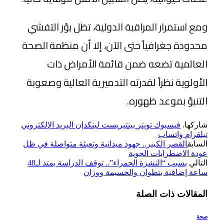
ومع استمرار المراقبة الدولية، تظل بؤر التفشي
محدودة جغرافياً حتى الآن، إلا أن منظمة الصحة
العالمية تضعه ضمن قائمة الأمراض ذات
الأولوية نظراً لقدرته التدميرية العالية وصعوبة
التنبؤ بموعد ظهوره.
شاركها.
فيسبوك
تويتر
بينتيريست
لينكدإن
البريد الإلكتروني
تيلقرام
واتساب
السابق
القصر الكبير.. جهود ميدانية وتعبئة متواصلة في ظل
عودة الاضطرابات الجوية
التالي
بسبب “النشرة الحمراء”.. توقف الدراسة يمتد لـ48
ساعة إضافية بتطوان والحسيمة ووزان
المقالات
ذات الصلة
صحة