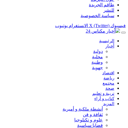
طاقم الجريدة
للنشر
سياسة الخصوصية
فيسبوك
X (Twitter)
الانستغرام
يوتيوب
الرئيسية
أخبار
دولية
محلية
وطنية
جهوية
اقتصاد
رياضة
مجتمع
صحة
تربية و تعليم
كتاب و آراء
المزيد
أنشطة ملكية و أميرية
ثقافة و فن
علوم و تكنلوجيا
قضايا سياسية