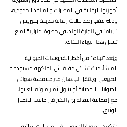
أجهزتها الرقابية في المطارات والمنافذ الحدودية،
وذلك عقب رصد حالات إصابة جديدة بفيروس
“نيباه” في الجارة الهند، في خطوة احترازية لمنع
تسلل هذا الوباء الفتاك.
ويُعد “نيباه” من أخطر الفيروسات الحيوانية
المنشأ، حيث تشكل خفافيش الفاكهة مستودعه
الطبيعي، وينتقل للإنسان عبر ملامسة سوائل
الحيوانات المصابة أو تناول ثمار ملوثة بلعابها،
مع إمكانية انتقاله بين البشر في حالات الاتصال
الوثيق.
وتكمن خطورة الفيروس في معدلات إماتته