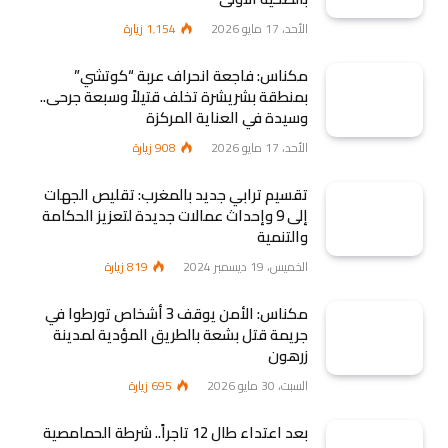
الأحد، 17 مايو 2026
1٬154
زيارة
مكناس: فاجعة انحراف عربة “كوتشي”
بمنطقة بشريشرة تخلف قتيلاً وسبعة جرحى..
وسيدة في العناية المركزة
الأحد، 17 مايو 2026
908
زيارة
تقسيم ترابي جديد بالمغرب: تقليص الجهات
إلى 9 وإحداث عمالات جديدة لتعزيز الحكامة
والتنمية
الخميس، 19 ديسمبر 2024
819
زيارة
مكناس: الأمن يوقف 3 أشخاص تورطوا في
جريمة قتل بشعة بالطريق المؤدية لمدينة
زرهون
السبت، 30 مايو 2026
695
زيارة
بعد اعتداء طال 12 تاجراً.. شرطة الحمامصية