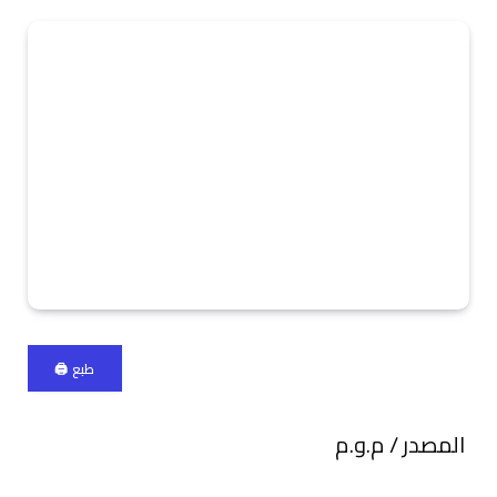
طبع 🖨
المصدر / م.و.م