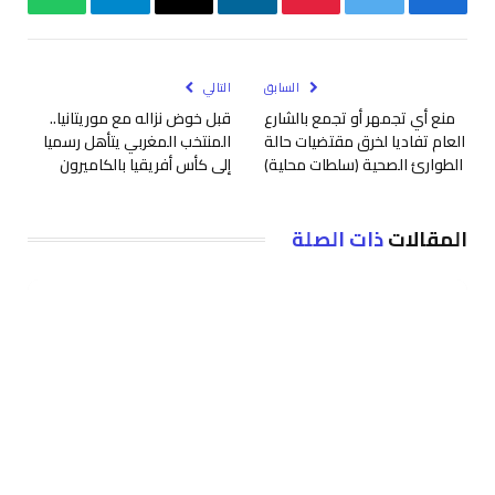
فيسبوك
تويتر
بينتيريست
لينكدإن
البريد
تيلقرام
واتساب
الإلكتروني
السابق
التالي
منع أي تجمهر أو تجمع بالشارع
قبل خوض نزاله مع موريتانيا..
العام تفاديا لخرق مقتضيات حالة
المنتخب المغربي يتأهل رسميا
الطوارئ الصحية (سلطات محلية)
إلى كأس أفريقيا بالكاميرون
المقالات
ذات الصلة