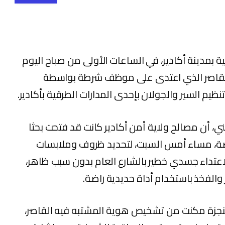
ة بمدينة أكادير، في الساعات الأولى من صباح اليوم
فيه القاصر الذي اعتدى على موظف شرطة بواسطة
نظيم السير والجولان بإحدى المدارات الطرقية بأكادير.
ي، أن مصالح ولاية أمن أكادير كانت قد فتحت بحثا
ختصة، مساء أمس السبت، لتحديد ظروف وملابسات
داء جسدي خطير بالشارع العام بدون سبب ظاهر،
والفخذ باستخدام أداة حديدية راضة.
 المنجزة مكنت من تشخيص هوية المشتبه فيه القاصر،