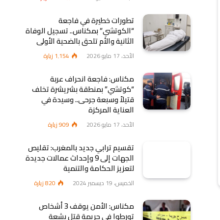
تطورات خطيرة في فاجعة
“الكوتشي” بمكناس.. تسجيل الوفاة
الثانية والأم تلحق بالضحية الأولى
الأحد، 17 مايو 2026
1٬154
زيارة
مكناس: فاجعة انحراف عربة
“كوتشي” بمنطقة بشريشرة تخلف
قتيلاً وسبعة جرحى.. وسيدة في
العناية المركزة
الأحد، 17 مايو 2026
909
زيارة
تقسيم ترابي جديد بالمغرب: تقليص
الجهات إلى 9 وإحداث عمالات جديدة
لتعزيز الحكامة والتنمية
الخميس، 19 ديسمبر 2024
820
زيارة
مكناس: الأمن يوقف 3 أشخاص
تورطوا في جريمة قتل بشعة