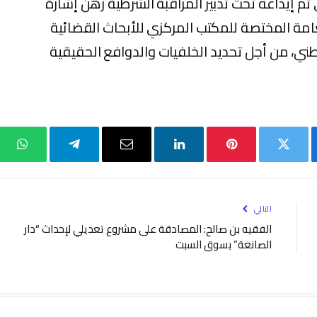
 العمر 17 سنة، والذي تم إيداعه تحت تدبير المراقبة الشرطية رهن إشارة
عامة المختصة للمكتب المركزي للأبحاث القضائية
لوطني، من أجل تحديد الخلفيات والدوافع الحقيقية
بوك
تويتر
بينتيريست
لينكدإن
البريد
تيلقرام
واتس
الإلكتروني
التالي
الفقيه بن صالح: المصادقة على مشروع تعديلي لإحداث “دار
الصانعة” بسوق السبت