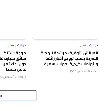
حوادث و قضايا
حوادث و قضايا
العرائش.. توقيف مرشحة للهجرة
موجة استنكار عا
السرية بسبب ترويج أخبار زائفة
سائق سيارة فاخ
واتهامات كيدية لجهات رسمية
دون أداء ثمن 
عامل بسيط
السبت، 8 أغسطس 2026
الأربعاء، 5 أغسطس 2026
ات