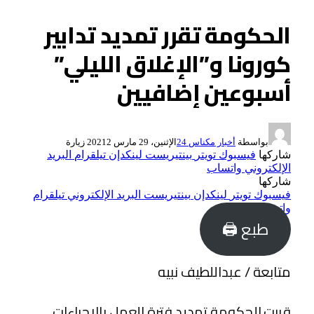
الحكومة تقرر تمديد تدابير
كورونا و”الإغلاق الليلي”
أسبوعين إضافيين
بواسطة
أخبار مكناس 24
الإثنين، 29 مارس 2021
2
زيارة
شاركها
فيسبوك
تويتر
بينتيريست
لينكدإن
تيلقرام
البريد
الإلكتروني
واتساب
شاركها
فيسبوك
تويتر
لينكدإن
بينتيريست
البريد الإلكتروني
تيلقرام
واتساب
طبع 🖨
متابعة / عبداللطيف نبيه
قررت الحكومة تمديد فترة العمل بالإجراءات