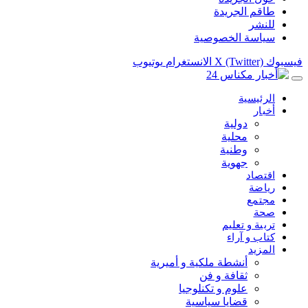
طاقم الجريدة
للنشر
سياسة الخصوصية
فيسبوك
X (Twitter)
الانستغرام
يوتيوب
الرئيسية
أخبار
دولية
محلية
وطنية
جهوية
اقتصاد
رياضة
مجتمع
صحة
تربية و تعليم
كتاب و آراء
المزيد
أنشطة ملكية و أميرية
ثقافة و فن
علوم و تكنلوجيا
قضايا سياسية