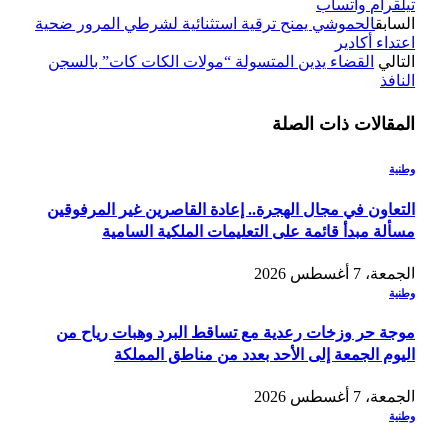
تيلقرام
واتساب
السابق
الحموشي يمنح ترقية استثنائية لشرطي المرور ضحية
اعتداء أكادير
التالي
القضاء يدين المتسولة “مولات الكات كات” بالسجن
النافذ
المقالات
ذات الصلة
وطنية
التعاون في مجال الهجرة.. إعادة القاصرين غير المرفوقين
مسألة مبدأ قائمة على التعليمات الملكية السامية
الجمعة، 7 أغسطس 2026
وطنية
موجة حر وزخات رعدية مع تساقط البرد وهبات رياح من
اليوم الجمعة إلى الأحد بعدد من مناطق المملكة
الجمعة، 7 أغسطس 2026
وطنية