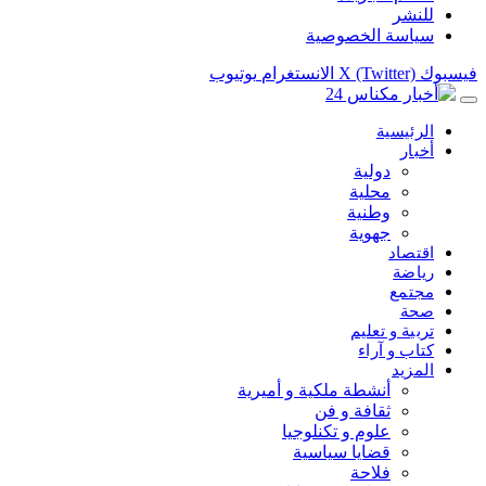
للنشر
سياسة الخصوصية
فيسبوك
X (Twitter)
الانستغرام
يوتيوب
الرئيسية
أخبار
دولية
محلية
وطنية
جهوية
اقتصاد
رياضة
مجتمع
صحة
تربية و تعليم
كتاب و آراء
المزيد
أنشطة ملكية و أميرية
ثقافة و فن
علوم و تكنلوجيا
قضايا سياسية
فلاحة