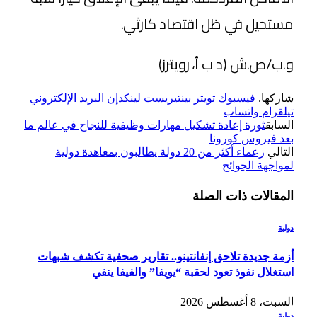
مستحيل في ظل اقتصاد كارثي.
و.ب/ص.ش (د ب أ، رويترز)
شاركها.
فيسبوك
تويتر
بينتيريست
لينكدإن
البريد الإلكتروني
تيلقرام
واتساب
السابق
ثورة إعادة تشكيل مهارات وظيفية للنجاح في عالم ما
بعد فيروس كورونا
التالي
زعماء أكثر من 20 دولة يطالبون بمعاهدة دولية
لمواجهة الجوائح
المقالات
ذات الصلة
دولية
أزمة جديدة تلاحق إنفانتينو.. تقارير صحفية تكشف شبهات
استغلال نفوذ تعود لحقبة “يويفا” والفيفا ينفي
السبت، 8 أغسطس 2026
دولية