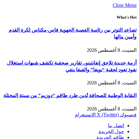
Close Menu
What's Hot
تصاعد التوتر بين رئاسة العصبة الجهوية فاس-مكناس لكرة القدم
وأمين مالها
السبت، 8 أغسطس 2026
أزمة جديدة تلاحق إنفانتينو.. تقارير صحفية تكشف شبهات استغلال
نفوذ تعود لحقبة “يويفا” والفيفا ينفي
السبت، 8 أغسطس 2026
النقابة الوطنية للصحافة تُدين طرد طاقم “دوزيم” من سبتة المحتلة
السبت، 8 أغسطس 2026
فيسبوك
X (Twitter)
الانستغرام
اتصل بنا
حول الجريدة
طاقم الجريدة