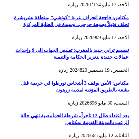
الأحد، 17 مايو 2026
1٬154
زيارة
مكناس: فاجعة انحراف عربة “كوتشي” بمنطقة بشريشرة
تخلف قتيلاً وسبعة جرحى.. وسيدة في العناية المركزة
الأحد، 17 مايو 2026
909
زيارة
تقسيم ترابي جديد بالمغرب: تقليص الجهات إلى 9 وإحداث
عمالات جديدة لتعزيز الحكامة والتنمية
الخميس، 19 ديسمبر 2024
820
زيارة
مكناس: الأمن يوقف 3 أشخاص تورطوا في جريمة قتل
بشعة بالطريق المؤدية لمدينة زرهون
السبت، 30 مايو 2026
696
زيارة
بعد اعتداء طال 12 تاجراً.. شرطة الحمامصية تنهي حالة
الرعب بالمدينة القديمة لمكناس
الثلاثاء، 12 مايو 2026
665
زيارة