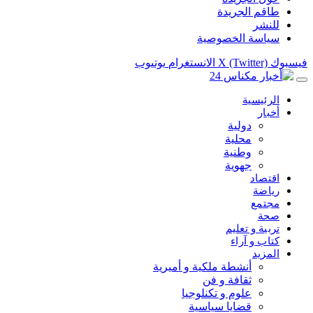
طاقم الجريدة
للنشر
سياسة الخصوصية
فيسبوك
X (Twitter)
الانستغرام
يوتيوب
الرئيسية
أخبار
دولية
محلية
وطنية
جهوية
اقتصاد
رياضة
مجتمع
صحة
تربية و تعليم
كتاب و آراء
المزيد
أنشطة ملكية و أميرية
ثقافة و فن
علوم و تكنلوجيا
قضايا سياسية