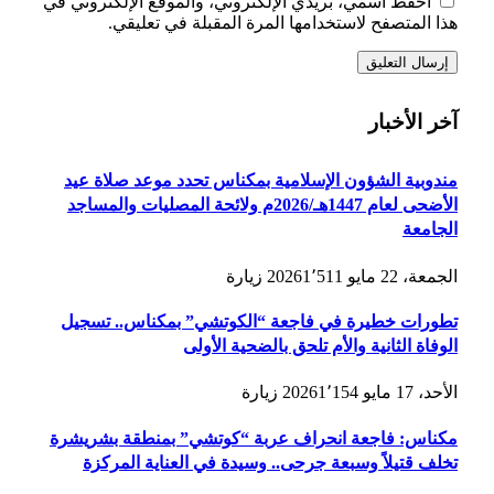
احفظ اسمي، بريدي الإلكتروني، والموقع الإلكتروني في
هذا المتصفح لاستخدامها المرة المقبلة في تعليقي.
آخر الأخبار
مندوبية الشؤون الإسلامية بمكناس تحدد موعد صلاة عيد
الأضحى لعام 1447هـ/2026م ولائحة المصليات والمساجد
الجامعة
الجمعة، 22 مايو 2026
1٬511
زيارة
تطورات خطيرة في فاجعة “الكوتشي” بمكناس.. تسجيل
الوفاة الثانية والأم تلحق بالضحية الأولى
الأحد، 17 مايو 2026
1٬154
زيارة
مكناس: فاجعة انحراف عربة “كوتشي” بمنطقة بشريشرة
تخلف قتيلاً وسبعة جرحى.. وسيدة في العناية المركزة