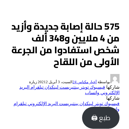
575 حالة إصابة جديدة وأزيد
من 4 ملايين و348 ألف
شخص استفادوا من الجرعة
الأولى من اللقاح
بواسطة
أخبار مكناس 24
السبت، 3 أبريل 2021
2
زيارة
شاركها
فيسبوك
تويتر
بينتيريست
لينكدإن
تيلقرام
البريد
الإلكتروني
واتساب
شاركها
فيسبوك
تويتر
لينكدإن
بينتيريست
البريد الإلكتروني
تيلقرام
واتساب
طبع 🖨