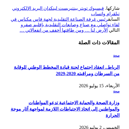
شاركها.
فيسبوك
تويتر
بينتيريست
لينكدإن
البريد الإلكتروني
تيلقرام
واتساب
السابق
رئيس غرفة الصناعة التقليدية لجهة فاس مكناس في
لقاء تواصلي مع صناع وصانعات التقليدية بإقليم صفرو
التالي
الأرض لنا … ومن طاقتها أخفف من انفعالاتي …
المقالات
ذات الصلة
صحة
الرباط.. انعقاد اجتماع لجنة قيادة المخطط الوطني للوقاية
من السرطان ومراقبته 2020-2029
الأربعاء، 15 يوليو 2026
صحة
وزارة الصحة والحماية الاجتماعية تدعو المواطنات
والمواطنين إلى اتخاذ الاحتياطات اللازمة لمواجهة آثار موجة
الحرارة
الخميس، 2 يوليو 2026