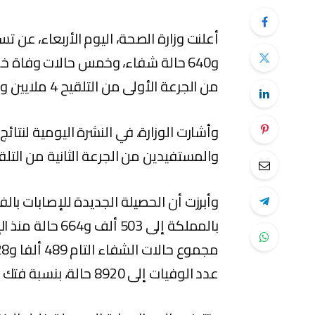
من الجرعة الأولى من التلقيح 4 ملايين و529 آلاف و399 شخصا.
والمستفيدين من الجرعة الثانية من التلقيح بلغ 4 ملايين و166 ألفا 
وأبرزت أن الحصيلة الجديدة للإصابات بال
عدد الوفيات إلى 8920 حالة، بنسبة فتك قدرها 1,8 في المائة.