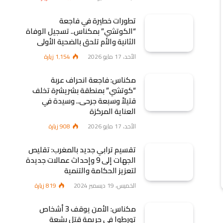
تطورات خطيرة في فاجعة
“الكوتشي” بمكناس.. تسجيل الوفاة
الثانية والأم تلحق بالضحية الأولى
الأحد، 17 مايو 2026
1٬154
زيارة
مكناس: فاجعة انحراف عربة
“كوتشي” بمنطقة بشريشرة تخلف
قتيلاً وسبعة جرحى.. وسيدة في
العناية المركزة
الأحد، 17 مايو 2026
908
زيارة
تقسيم ترابي جديد بالمغرب: تقليص
الجهات إلى 9 وإحداث عمالات جديدة
لتعزيز الحكامة والتنمية
الخميس، 19 ديسمبر 2024
819
زيارة
مكناس: الأمن يوقف 3 أشخاص
تورطوا في جريمة قتل بشعة