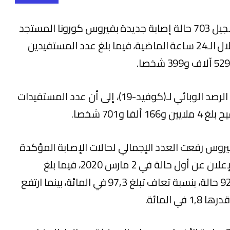
أعلنت وزارة الصحة، اليوم الأربعاء، عن تسجيل 703 حالة إصابة جديدة بفيروس كورونا المستجد
و640 حالة شفاء، وخمس حالات وفاة خلال الـ24 ساعة الماضية، فيما بلغ عدد المستفيدين
وأشارت الوزارة، في النشرة اليومية لنتائج الرصد الوبائي لـ(كوفيد-19)، إلى أن عدد المستفيدات
و701 شخصا.
فيروس رفعت العدد الإجمالي لحالات الإصابة المؤكدة
بالمملكة إلى 503 ألف و664 حالة منذ الإعلان عن أول حالة في 2 مارس 2020، فيما بلغ
مجموع حالات الشفاء التام 489 ألفا و928 حالة، بنسبة تعاف تبلغ 97,3 في المائة، بينما ارتفع