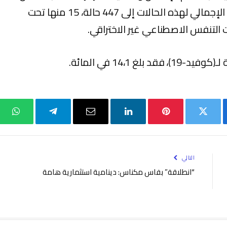
الـ24 ساعة الأخيرة، 29 حالة، ليصل العدد الإجمالي لهذه الحالات إلى 447 حالة، 15 منها تحت
14،1 في المائة.
بوك
تويتر
بينتيريست
لينكدإن
البريد
تيلقرام
واتس
الإلكتروني
التالي
“انطلاقة” بفاس مكناس: دينامية استثمارية هامة