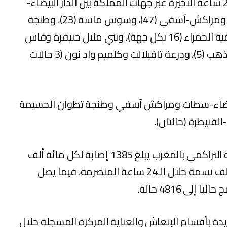
وتتوزع حالات الإصابة المسجلة خلال الـ24 ساعة الأخيرة عبر جهات المملكة بين الدار البيضاء-
سطات (483)، والرباط سلا القنيطرة (69)، ومراكش-آسفي (47)، وسوس ماسة (23)، وطنجة
تطوان الحسيمة والشرق والعيون-الساقية الحمراء (16 بكل جهة)، وبني ملال خنيفرة وفاس
مكناس (11 بكل جهة)، والداخلة وادي الذهب (5)، ودرعة تافيلالت وكلميم واد نون (3 حالات
البيضاء-سطات ومراكش آسفي وطنجة تطوان الحسيمة
لقنيطرة (حالتان).
وبحسب النشرة، فقد أصبح مؤشر الإصابة التراكمي بالمغرب يبلغ 1385 إصابة لكل مائة ألف
نسمة، بمؤشر إصابة يبلغ 1,9 لكل مائة ألف نسمة خلال الـ24 ساعة المنصرمة، فيما يصل
لى 4816 حالة.
ديدة بأقسام الإنعاش والعناية المركزة المسجلة خلال