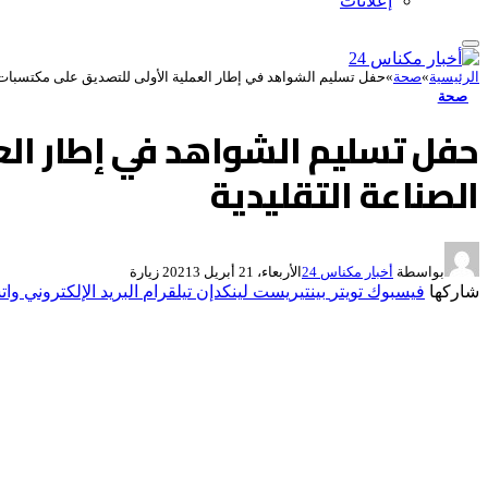
إعلانات
الرئيسية
»
صحة
»
حفل تسليم الشواهد في إطار العملية الأولى للتصديق على مكتسبات ا
صحة
حفل تسليم الشواهد في إطار الع
الصناعة التقليدية
بواسطة
أخبار مكناس 24
الأربعاء، 21 أبريل 2021
3
زيارة
شاركها
فيسبوك
تويتر
بينتيريست
لينكدإن
تيلقرام
البريد الإلكتروني
وات