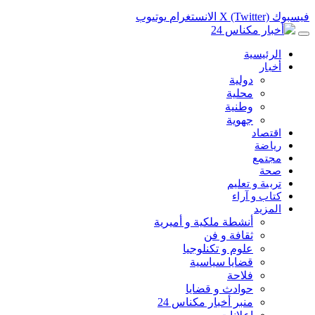
فيسبوك
X (Twitter)
الانستغرام
يوتيوب
الرئيسية
أخبار
دولية
محلية
وطنية
جهوية
اقتصاد
رياضة
مجتمع
صحة
تربية و تعليم
كتاب و آراء
المزيد
أنشطة ملكية و أميرية
ثقافة و فن
علوم و تكنلوجيا
قضايا سياسية
فلاحة
حوادث و قضايا
منبر أخبار مكناس 24