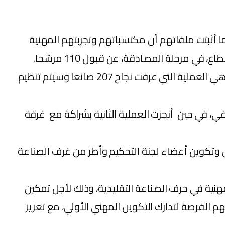
ف الذكر، وتم انتقاء 116 منهم في مرحلة القبول بعدما أثبتت ملفاتهم أن مكتسباتهم وتجربتهم المهنية
 مرحلة المصادقة، عن قبول 110 مرشحا.
بينما شارك 256 صانعا، في عملية ثانية همت حرف النجارة الفنية والخياطة التقليدية وتركيب سخانات المياه بالغاز، وهي العملية التي عرفت نجاح 207 صانعا وسيتم تنظيم
في، في حين أنجزت العملية الثانية بشراكة مع غرفة
 وتكوين أعضاء لجنة التحكيم وأطر من غرف الصناعة
هنية في حرف الصناعة التقليدية، وذلك لأجل تمكين
الفرصة لتدارك التكوين المهني الأولي، مع تعزيز