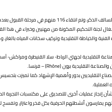
حيث تم تقديم ملفات ل 225 صانع ينتمون للحرف الثلاثة السال
جنة التحكيم، المكونة من مهنيين وخبراء في هذا القطاع، في
صناعة التقليدية لجهتي الرباط- سلا القنيطرة ومراكش- آس
لتقليدية برون (Rhône) – فرنسا.
ناع التقليديين بدور وأهمية الإشهاد كما تميزت بتحسيس
 العملية.
شأن إنجاز عمليات أخرى للتصديق على مكتسبات التجربة الم
يمارسون أنشطتهم الحرفية بكل فخر واعتزاز، وتفسح لهم 