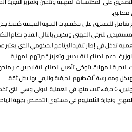
 الوزارة في مجال التصديق على المكتسبات المهنية وتثمين وتعزيز الت
 مطابق.
ام شامل للتصديق على مكتسبات التجربة المهنية كنمط ج
ستفيدين للترقي المهني ويكرس بالتالي انفتاح نظام الت
عملية تدخل في إطار تنفيذ البرنامج الحكومي الذي يعتبر 
زارة لدعم الصناع التقليديين وتعزيز قدراتهم المهنية.
تجربة المهنية، يتوخى تأهيل الصناع التقليديين عبر منحهم
هيكل وممارسة أنشطتهم الحرفية والرقي بها بكل ثقة.
وتجدر الإشارة، أنه تم تنظيم عمليتين همتا، باقتراح من المهنيين، 6 حرف، ثلاث من
المهني ونجارة الألمنيوم في مستوى التخصص بجهة الرباط