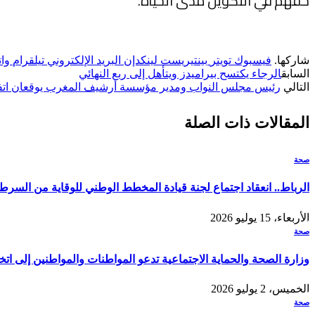
حقهم في التكوين مدى الحياة.
شاركها.
فيسبوك
تويتر
بينتيريست
لينكدإن
البريد الإلكتروني
تيلقرام
وا
السابق
الرجاء يكتسح بيراميدز ويتأهل إلى ربع النهائي
التالي
رئيس مجلس النواب ومدير مؤسسة أرشيف المغرب يوقعان اتفاق
المقالات
ذات الصلة
صحة
الرباط.. انعقاد اجتماع لجنة قيادة المخطط الوطني للوقاية من السرطان ومراق
الأربعاء، 15 يوليو 2026
صحة
وزارة الصحة والحماية الاجتماعية تدعو المواطنات والمواطنين إلى اتخا
الخميس، 2 يوليو 2026
صحة