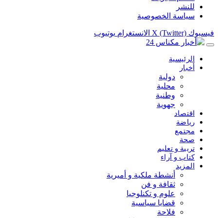
للنشر
سياسة الخصوصية
فيسبوك
X (Twitter)
الانستغرام
يوتيوب
الرئيسية
أخبار
دولية
محلية
وطنية
جهوية
اقتصاد
رياضة
مجتمع
صحة
تربية و تعليم
كتاب و آراء
المزيد
أنشطة ملكية و أميرية
ثقافة و فن
علوم و تكنلوجيا
قضايا سياسية
فلاحة