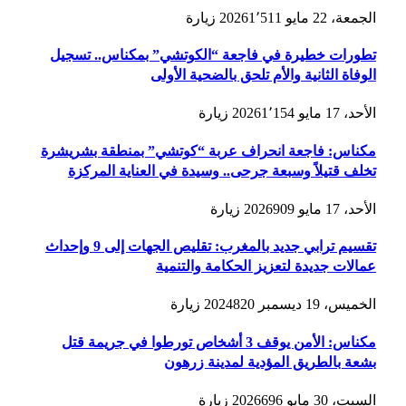
الجمعة، 22 مايو 2026
1٬511
زيارة
تطورات خطيرة في فاجعة “الكوتشي” بمكناس.. تسجيل
الوفاة الثانية والأم تلحق بالضحية الأولى
الأحد، 17 مايو 2026
1٬154
زيارة
مكناس: فاجعة انحراف عربة “كوتشي” بمنطقة بشريشرة
تخلف قتيلاً وسبعة جرحى.. وسيدة في العناية المركزة
الأحد، 17 مايو 2026
909
زيارة
تقسيم ترابي جديد بالمغرب: تقليص الجهات إلى 9 وإحداث
عمالات جديدة لتعزيز الحكامة والتنمية
الخميس، 19 ديسمبر 2024
820
زيارة
مكناس: الأمن يوقف 3 أشخاص تورطوا في جريمة قتل
بشعة بالطريق المؤدية لمدينة زرهون
السبت، 30 مايو 2026
696
زيارة