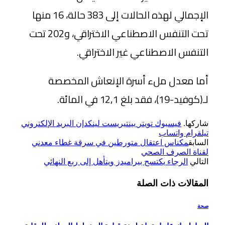
الإجمالي لهذه الحالات إلى 383 حالة، 16 منها
تحت التنفس الاصطناعي الاختراقي، و202 تحت
التنفس الاصطناعي غير الاختراقي.
أما معدل ملء أسرة الإنعاش المخصصة
لـ(كوفيد-19)، فقد بلغ 12,1 في المائة.
شاركها.
فيسبوك
تويتر
بينتيريست
لينكدإن
البريد الإلكتروني
تيلقرام
واتساب
السابق
مكناس اعتقال متورطين في سرقة غطاء معدني
لقناة الصرف الصحي
التالي
الرجاء يكتسح بيراميدز ويتأهل إلى ربع النهائي
المقالات
ذات الصلة
صحة