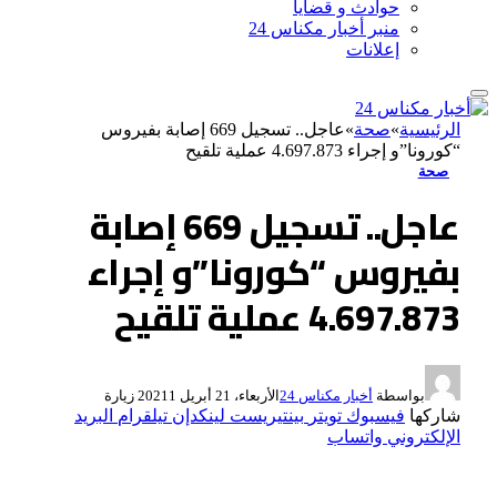
حوادث و قضايا
منبر أخبار مكناس 24
إعلانات
الرئيسية
»
صحة
»
عاجل.. تسجيل 669 إصابة بفيروس
“كورونا”و إجراء 4.697.873 عملية تلقيح
صحة
عاجل.. تسجيل 669 إصابة
بفيروس “كورونا”و إجراء
4.697.873 عملية تلقيح
بواسطة
أخبار مكناس 24
الأربعاء، 21 أبريل 2021
1
زيارة
شاركها
فيسبوك
تويتر
بينتيريست
لينكدإن
تيلقرام
البريد
الإلكتروني
واتساب