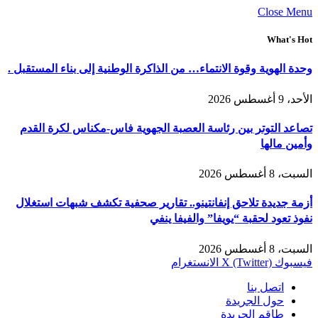
Close Menu
What's Hot
وحدة الهوية وقوة الانتماء… من الذاكرة الوطنية إلى بناء المستقبل .
الأحد، 9 أغسطس 2026
تصاعد التوتر بين رئاسة العصبة الجهوية فاس-مكناس لكرة القدم
وأمين مالها
السبت، 8 أغسطس 2026
أزمة جديدة تلاحق إنفانتينو.. تقارير صحفية تكشف شبهات استغلال
نفوذ تعود لحقبة “يويفا” والفيفا ينفي
السبت، 8 أغسطس 2026
فيسبوك
X (Twitter)
الانستغرام
اتصل بنا
حول الجريدة
طاقم الجريدة