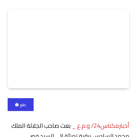
طبع 🖨
أخبارمكناس24/ و.م.ع _
بعث صاحب الجلالة الملك
محمد السادس برقية تهنئة إلى السيد فور