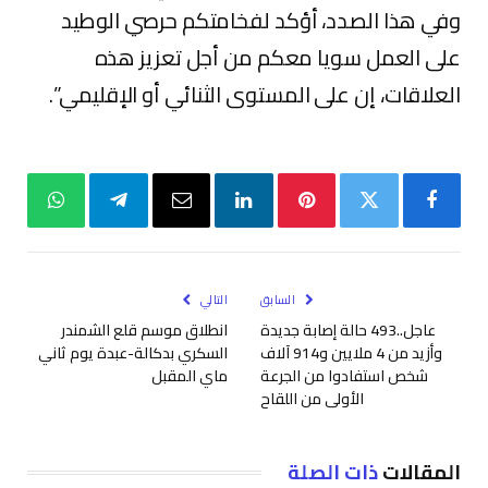
وفي هذا الصدد، أؤكد لفخامتكم حرصي الوطيد
على العمل سويا معكم من أجل تعزيز هذه
العلاقات، إن على المستوى الثنائي أو الإقليمي”.
فيسبوك
تويتر
بينتيريست
لينكدإن
البريد
تيلقرام
واتساب
الإلكتروني
السابق
التالي
عاجل..493 حالة إصابة جديدة
انطلاق موسم قلع الشمندر
وأزيد من 4 ملايين و914 آلاف
السكري بدكالة-عبدة يوم ثاني
شخص استفادوا من الجرعة
ماي المقبل
الأولى من اللقاح
المقالات
ذات الصلة