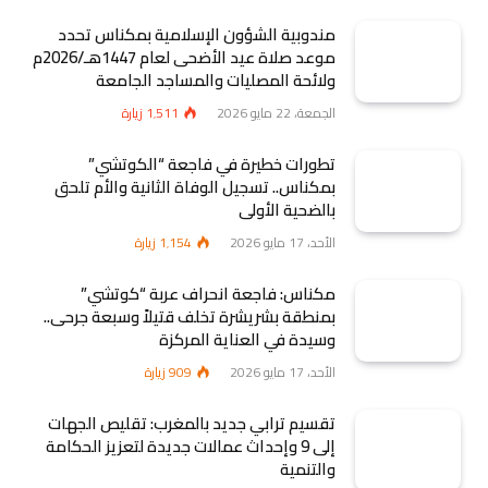
مندوبية الشؤون الإسلامية بمكناس تحدد
موعد صلاة عيد الأضحى لعام 1447هـ/2026م
ولائحة المصليات والمساجد الجامعة
الجمعة، 22 مايو 2026
1٬511
زيارة
تطورات خطيرة في فاجعة “الكوتشي”
بمكناس.. تسجيل الوفاة الثانية والأم تلحق
بالضحية الأولى
الأحد، 17 مايو 2026
1٬154
زيارة
مكناس: فاجعة انحراف عربة “كوتشي”
بمنطقة بشريشرة تخلف قتيلاً وسبعة جرحى..
وسيدة في العناية المركزة
الأحد، 17 مايو 2026
909
زيارة
تقسيم ترابي جديد بالمغرب: تقليص الجهات
إلى 9 وإحداث عمالات جديدة لتعزيز الحكامة
والتنمية